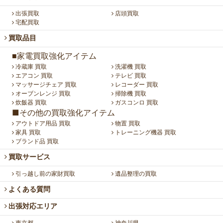
出張買取
店頭買取
宅配買取
買取品目
■家電買取強化アイテム
冷蔵庫 買取
洗濯機 買取
エアコン 買取
テレビ 買取
マッサージチェア 買取
レコーダー 買取
オーブンレンジ 買取
掃除機 買取
炊飯器 買取
ガスコンロ 買取
■その他の買取強化アイテム
アウトドア用品 買取
物置 買取
家具 買取
トレーニング機器 買取
ブランド品 買取
買取サービス
引っ越し前の家財買取
遺品整理の買取
よくある質問
出張対応エリア