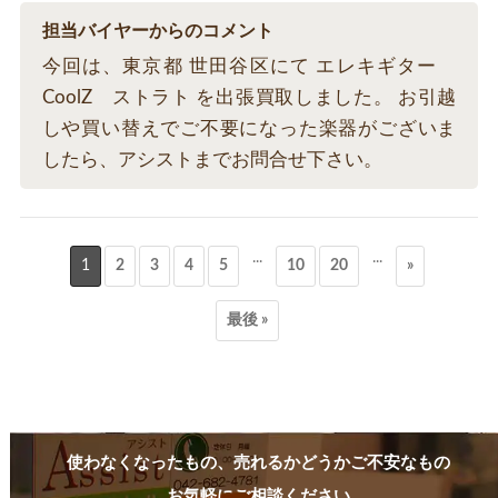
担当バイヤーからのコメント
今回は、東京都 世田谷区にて エレキギター
CoolZ ストラト を出張買取しました。 お引越
しや買い替えでご不要になった楽器がございま
したら、アシストまでお問合せ下さい。
...
...
1
2
3
4
5
10
20
»
最後 »
使わなくなったもの、売れるかどうかご不安なもの
お気軽にご相談ください