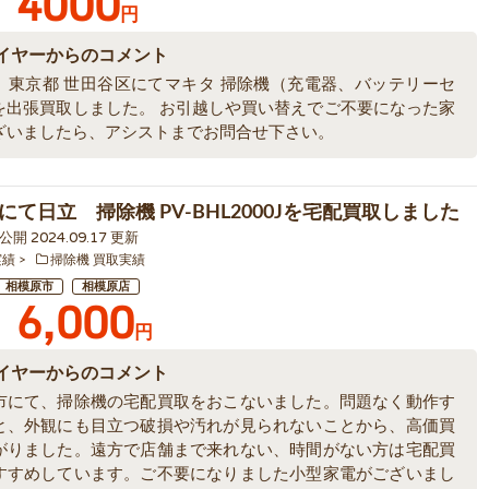
4000
円
イヤーからのコメント
、東京都 世田谷区にてマキタ 掃除機（充電器、バッテリーセ
を出張買取しました。 お引越しや買い替えでご不要になった家
ざいましたら、アシストまでお問合せ下さい。
にて日立 掃除機 PV-BHL2000Jを宅配買取しました
0 公開 2024.09.17 更新
実績
掃除機 買取実績
相模原市
相模原店
6,000
円
イヤーからのコメント
市にて、掃除機の宅配買取をおこないました。問題なく動作す
と、外観にも目立つ破損や汚れが見られないことから、高価買
がりました。遠方で店舗まで来れない、時間がない方は宅配買
すすめしています。ご不要になりました小型家電がございまし