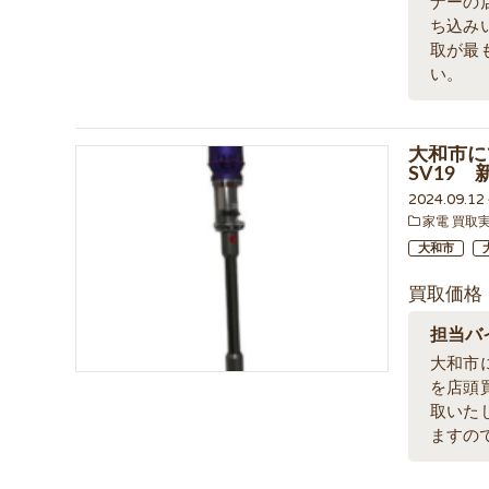
ナーの
ち込み
取が最
い。
大和市に
SV19
2024.09.1
家電 買取
大和市
買取価格
担当バ
大和市
を店頭
取いた
ますの