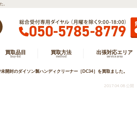
た。
買取品目
買取方法
出張対応エリア
buy-list
method
service area
未開封のダイソン製ハンディクリーナー［DC34］を買取ました。
2017.04.08 公開