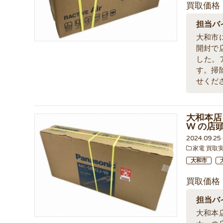
買取価格
担当バ
大和市
開封で
した。
す。掃
せくだ
大和本店に
W の店
2024.09.2
家電 買取
大和市
買取価格
担当バ
大和本