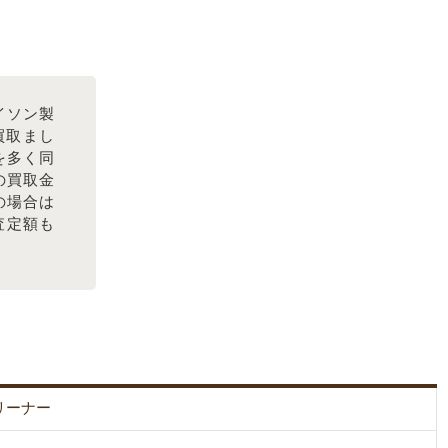
イソン製
買取まし
を多く同
の買取金
の場合は
査定額も
リーナー