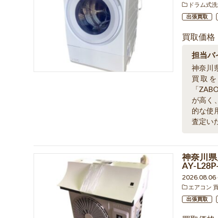
ドラム式洗
出張買取
買取価格
担当バ
神奈川
買取
「ZA
が高く
的な使
査定い
神奈川県
AY-L2
2026.08.0
エアコン 
出張買取