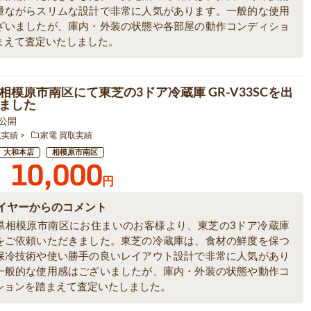
量ながらスリムな設計で非常に人気があります。一般的な使用
ざいましたが、庫内・外装の状態や各部屋の動作コンディショ
まえて査定いたしました。
相模原市南区にて東芝の3ドア冷蔵庫 GR-V33SCを出
ました
5 公開
取実績
家電 買取実績
大和本店
相模原市南区
10,000
円
イヤーからのコメント
県相模原市南区にお住まいのお客様より、東芝の3ドア冷蔵庫
をご依頼いただきました。東芝の冷蔵庫は、食材の鮮度を保つ
保冷技術や使い勝手の良いレイアウト設計で非常に人気があり
一般的な使用感はございましたが、庫内・外装の状態や動作コ
ションを踏まえて査定いたしました。