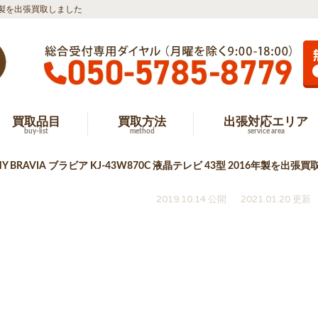
16年製を出張買取しました
買取品目
買取方法
出張対応エリア
buy-list
method
service area
 BRAVIA ブラビア KJ-43W870C 液晶テレビ 43型 2016年製を出張
2019.10.14 公開
2021.01.20 更新