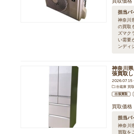
買取価格
担当バ
神奈川
の買取
ズマク
い需要
ンディ
神奈川県
張買取し
2026.07.1
冷蔵庫 買
出張買取
買取価格
担当バ
神奈川
買取を