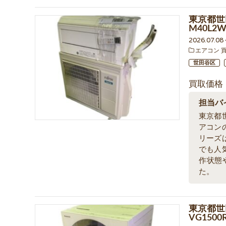
東京都世
M40L
2026.07.0
エアコン 
世田谷区
買取価格
担当バ
東京都
アコン
リーズ
でも人
作状態
た。
東京都世
VG15