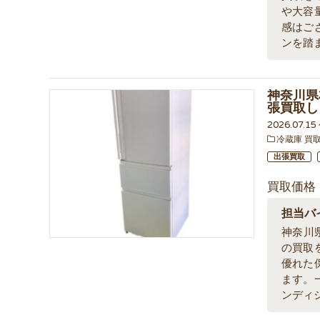
や大容
感はご
ンを踏
神奈川県
張買取し
2026.07.1
冷蔵庫 買
出張買取
買取価格
担当バ
神奈川
の買取
優れた
ます。
ンディ