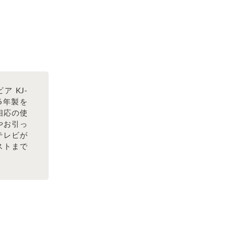
ア KJ-
16年製を
相応の使
やお引っ
テレビが
ストまで