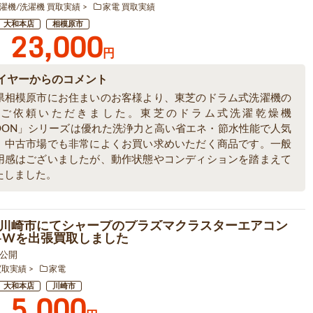
濯機/洗濯機 買取実績
家電 買取実績
大和本店
相模原市
23,000
円
イヤーからのコメント
県相模原市にお住まいのお客様より、東芝のドラム式洗濯機の
をご依頼いただきました。東芝のドラム式洗濯乾燥機
BOON」シリーズは優れた洗浄力と高い省エネ・節水性能で人気
、中古市場でも非常によくお買い求めいただく商品です。一般
用感はございましたが、動作状態やコンディションを踏まえて
たしました。
川崎市にてシャープのプラズマクラスターエアコン
8P-Wを出張買取しました
6 公開
買取実績
家電
大和本店
川崎市
5,000