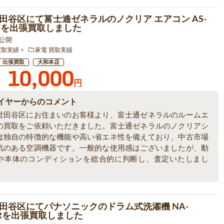
田谷区にて富士通ゼネラルのノクリア エアコン AS-
2Wを出張買取しました
8 公開
買取実績
家電 買取実績
出張買取
大和本店
10,000
円
イヤーからのコメント
世田谷区にお住まいのお客様より、富士通ゼネラルのルームエ
の買取をご依頼いただきました。富士通ゼネラルのノクリアシ
は独自の特徴的な機能や高い省エネ性を備えており、中古市場
気のある空調機器です。一般的な使用感はございましたが、動
や本体のコンディションを総合的に判断し、査定いたしまし
田谷区にてパナソニックのドラム式洗濯機 NA-
00Rを出張買取しました