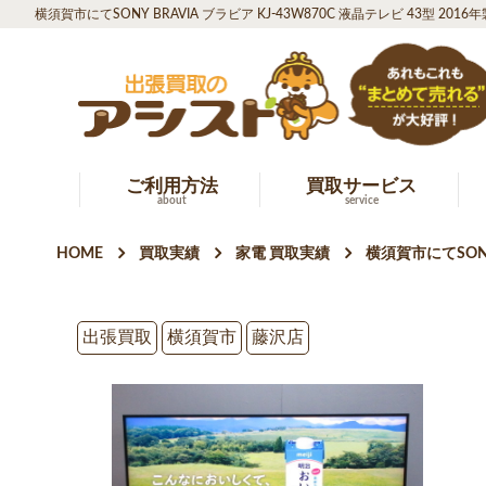
横須賀市にてSONY BRAVIA ブラビア KJ-43W870C 液晶テレビ 43型 20
ご利用方法
買取サービス
about
service
HOME
買取実績
家電 買取実績
横須賀市にてSONY
出張買取
横須賀市
藤沢店