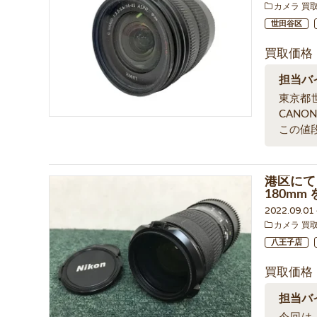
カメラ 買
世田谷区
買取価格
担当バ
東京都
CAN
この値
港区にて N
180m
2022.09.0
カメラ 買
八王子店
買取価格
担当バ