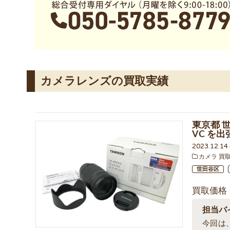
カメラレンズの買取実績
東京都 世田
VC を
2023.12.1
カメラ 買
世田谷区
買取価格
担当バ
今回は、東