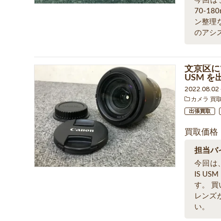
今回は、
70-1
ン整理
のアシ
文京区にて 
USM 
2022.08.0
カメラ 買
出張買取
買取価格
担当バ
今回は、文
IS 
す。 
レンズ
い。