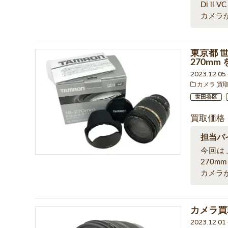
Di l
カメラ
東京都 世田
270m
2023.12.0
カメラ 買
世田谷区
買取価格
担当バ
今回は、
270
カメラ
カメラ買
2023.12.0