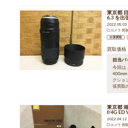
東京都 目
6.3 を
2022.05.0
カメラ 買
出張買取
買取価格
担当バ
今回は、
400m
クショ
張買取
東京都 港区
f/4G 
2022.04.1
カメラ 買