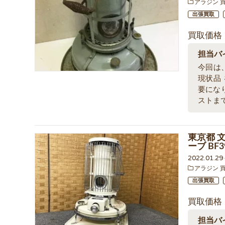
アラジン 
出張買取
買取価格
担当バ
今回は、
現状品
要にな
ストま
東京都 
ーブ BF
2022.01.2
アラジン 
出張買取
買取価格
担当バ