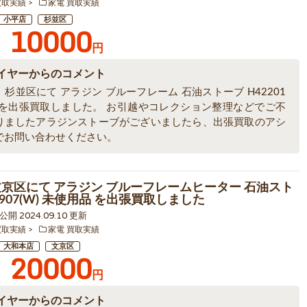
買取実績
家電 買取実績
小平店
杉並区
10000
円
イヤーからのコメント
杉並区にて アラジン ブルーフレーム 石油ストーブ H42201
 を出張買取しました。 お引越やコレクション整理などでご不
りましたアラジンストーブがございましたら、出張買取のアシ
でお問い合わせください。
文京区にて アラジン ブルーフレームヒーター 石油スト
3907(W) 未使用品 を出張買取しました
9 公開 2024.09.10 更新
買取実績
家電 買取実績
大和本店
文京区
20000
円
イヤーからのコメント