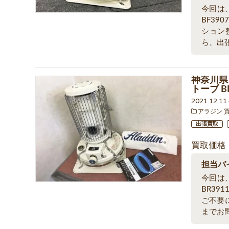
今回は
BF39
ション
ら、出
神奈川県
トーブ B
2021.12.1
アラジン 
出張買取
買取価格
担当バ
今回は
BR39
ご不要
までお