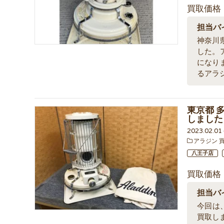
買取価格
担当バ
神奈川
した。
になり
るアラ
東京都 多
しました
2023.02.0
アラジン 
八王子店
買取価格
担当バ
今回は、
買取し