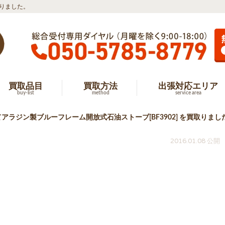
取りました。
買取品目
買取方法
出張対応エリア
buy-list
method
service area
アラジン製ブルーフレーム開放式石油ストーブ[BF3902] を買取りまし
2016.01.08 公開