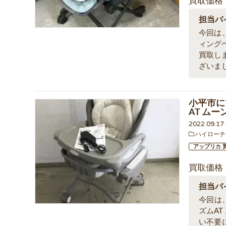
買取価格
担当バ
今回は、
ィングベ
買取し
ざいま
小平市に
AT ム
2022.09.1
ハイローチ
アップリカ 
買取価格
担当バ
今回は
ズムAT
い不要