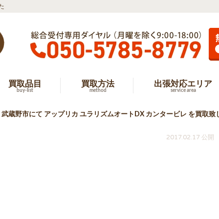
た
買取品目
買取方法
出張対応エリア
buy-list
method
service area
武蔵野市にて アップリカ ユラリズムオートDX カンタービレ を買取致
2017.02.17 公開