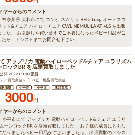
円
イヤーからのコメント
神奈川県 大和市にて コンビ ネムリラ BEDi Long オートスウ
ッド&チェア ハイローチェア CWL NEMULILA AT +LS を出張
ました。 お引越しや買い替えでご不要になったベビー用品がご
したら、アシストまでお問合せ下さい。
て アップリカ 電動ハイローベッド&チェア ユラリズム
ーンロックBR を店頭買取しました
7 公開 2022.09.30 更新
ェア 買取実績
ベビー用品 買取実績
買取価格
小平市
小平店
店頭買取
3000
円
イヤーからのコメント
、小平市にて アップリカ 電動ハイローベッド&チェア ユラリ
 ムーンロックBR を店頭買取しました。 お子様の成長にともな
になりましたベビー用品がございましたら、出張買取のアシス