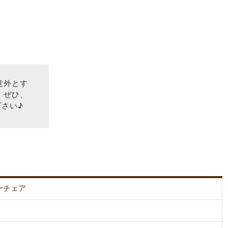
意外とす
。ぜひ、
さい♪
ーチェア