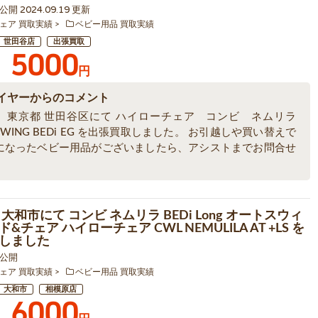
3 公開 2024.09.19 更新
ェア 買取実績
ベビー用品 買取実績
世田谷店
出張買取
5000
円
イヤーからのコメント
、東京都 世田谷区にて ハイローチェア コンビ ネムリラ
 SWING BEDi EG を出張買取しました。 お引越しや買い替えで
になったベビー用品がございましたら、アシストまでお問合せ
。
大和市にて コンビ ネムリラ BEDi Long オートスウィ
&チェア ハイローチェア CWL NEMULILA AT +LS を
しました
8 公開
ェア 買取実績
ベビー用品 買取実績
大和市
相模原店
6000