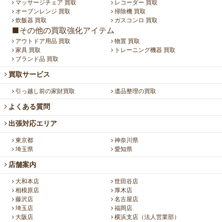
マッサージチェア 買取
レコーダー 買取
オーブンレンジ 買取
掃除機 買取
炊飯器 買取
ガスコンロ 買取
■その他の買取強化アイテム
アウトドア用品 買取
物置 買取
家具 買取
トレーニング機器 買取
ブランド品 買取
買取サービス
引っ越し前の家財買取
遺品整理の買取
よくある質問
出張対応エリア
東京都
神奈川県
埼玉県
愛知県
店舗案内
大和本店
世田谷店
相模原店
厚木店
藤沢店
名古屋店
埼玉店
福岡店
大阪店
横浜支店（法人営業部）