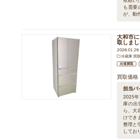
依頼い
も需要
が、動
大和市にて
取しまし
2026.01.2
冷蔵庫 買
出張買取
買取価格
担当バ
202
庫の出張
ら、大
けでき
整理と
してお