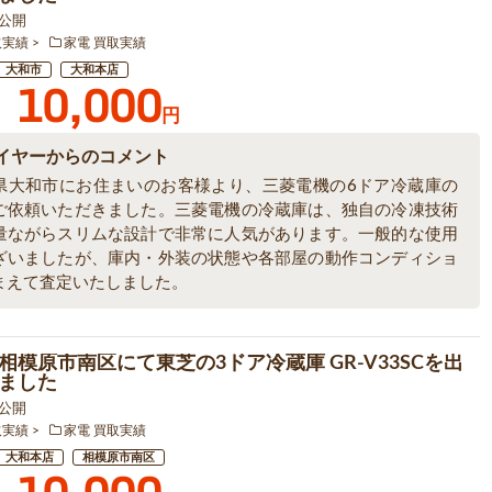
5 公開
取実績
家電 買取実績
大和市
大和本店
10,000
円
イヤーからのコメント
県大和市にお住まいのお客様より、三菱電機の6ドア冷蔵庫の
ご依頼いただきました。三菱電機の冷蔵庫は、独自の冷凍技術
量ながらスリムな設計で非常に人気があります。一般的な使用
ざいましたが、庫内・外装の状態や各部屋の動作コンディショ
まえて査定いたしました。
相模原市南区にて東芝の3ドア冷蔵庫 GR-V33SCを出
ました
5 公開
取実績
家電 買取実績
大和本店
相模原市南区