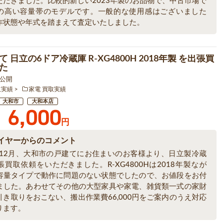
ただきました。比較的新しい2023年製のお品物で、中古市場で
の高い容量帯のモデルです。一般的な使用感はございました
作状態や年式を踏まえて査定いたしました。
 日立の6ドア冷蔵庫 R-XG4800H 2018年製 を出張買
た
6 公開
取実績
家電 買取実績
大和市
大和本店
6,000
円
イヤーからのコメント
5年12月、大和市の戸建てにお住まいのお客様より、日立製冷蔵
買取依頼をいただきました。R-XG4800Hは2018年製なが
容量タイプで動作に問題のない状態でしたので、お値段をお付
ました。あわせてその他の大型家具や家電、雑貨類一式の家財
引き取りをおこない、搬出作業費66,000円をご案内のうえ対応
ります。