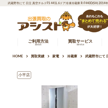
武蔵野市にて 日立 真空チルドFS 441L 6ドア冷凍冷蔵庫 R-F440D(SH) 2
ご利用方法
買取サービス
about
service
HOME
買取実績
家電
冷蔵庫
武蔵野市にて 日立
小平店