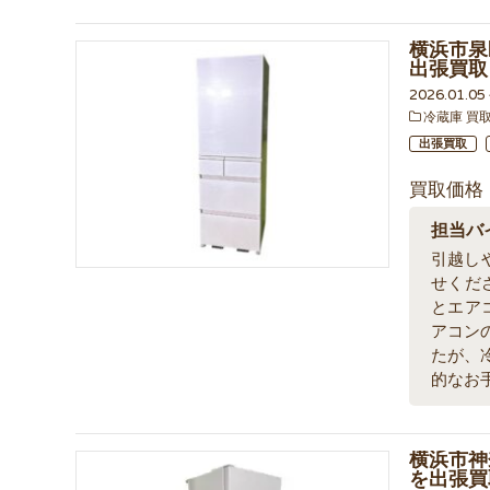
横浜市泉区
出張買取
2026.01.0
冷蔵庫 買
出張買取
買取価格
担当バ
引越し
せくだ
とエア
アコン
たが、
的なお
横浜市神奈
を出張買