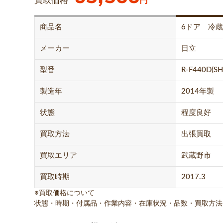
買取価格
円
商品名
6ドア 冷
メーカー
日立
型番
R-F440D(SH
製造年
2014年製
状態
程度良好
買取方法
出張買取
買取エリア
武蔵野市
買取時期
2017.3
※買取価格について
状態・時期・付属品・作業内容・在庫状況・品数・買取方法