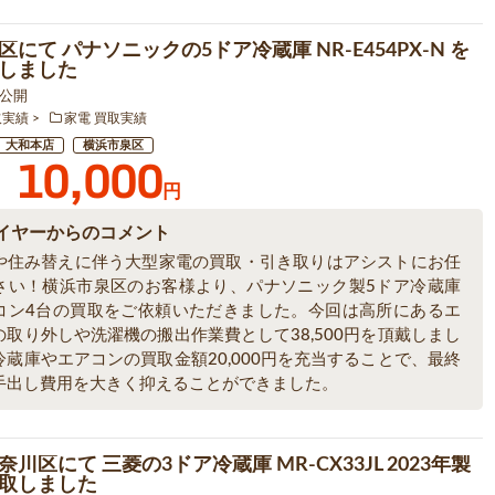
にて パナソニックの5ドア冷蔵庫 NR-E454PX-N を
しました
5 公開
取実績
家電 買取実績
大和本店
横浜市泉区
10,000
円
イヤーからのコメント
や住み替えに伴う大型家電の買取・引き取りはアシストにお任
さい！横浜市泉区のお客様より、パナソニック製5ドア冷蔵庫
コン4台の買取をご依頼いただきました。今回は高所にあるエ
の取り外しや洗濯機の搬出作業費として38,500円を頂戴しまし
冷蔵庫やエアコンの買取金額20,000円を充当することで、最終
手出し費用を大きく抑えることができました。
川区にて 三菱の3ドア冷蔵庫 MR-CX33JL 2023年製
取しました