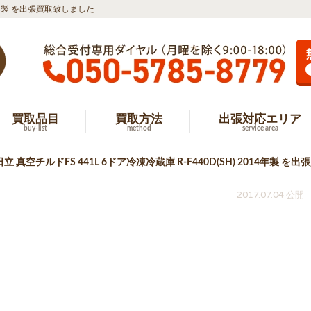
014年製 を出張買取致しました
買取品目
買取方法
出張対応エリア
buy-list
method
service area
 真空チルドFS 441L 6ドア冷凍冷蔵庫 R-F440D(SH) 2014年製 
2017.07.04 公開