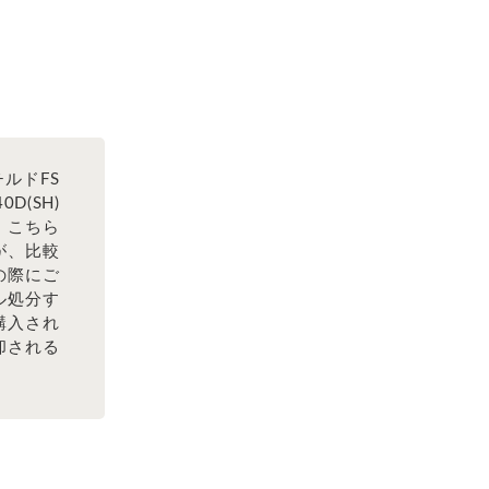
ルドFS
D(SH)
。こちら
が、比較
の際にご
ル処分す
購入され
却される