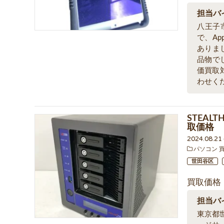
担当バ
八王子
で、Ap
ありま
品物で
価買取
わせく
STEAL
取価格
2024.08.2
パソコン 
世田谷区
買取価格
担当バ
東京都世