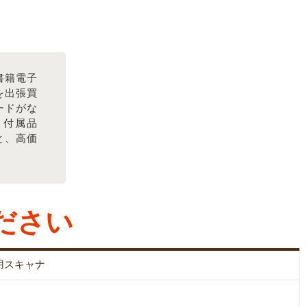
 書籍電子
] を出張買
ードがな
。付属品
と、高価
ださい
用スキャナ