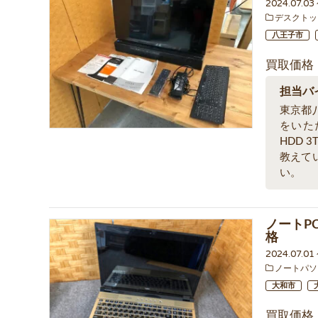
2024.07.03
デスクトッ
八王子市
買取価格
担当バ
東京都
をいただ
HDD
教えて
い。
ノートPC 
格
2024.07.0
ノートパソ
大和市
買取価格