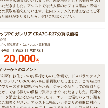
ーバーを店頭買取いたしました。未使用品としてお値段をつけ
いただきました。アシストでは法人様のオフィス用品・設備・
どの買取も強化しています。社内システム入れ替えなどでご不
った備品がありましたら、ぜひご相談ください。
プPC ガレリア CRA7C-R37の買取価格
2 公開
プPC 買取実績
パソコン 買取実績
小平店
杉並区
東京23区
20,000
円
イヤーからのコメント
杉並区にお住まいのお客様からのご依頼で、ドスパラのデスク
C ガレリア CRA7C-R37を出張買取いたしました。こちらはロ
でフリーズする状態だったため、ジャンク品としての買取とな
たが、できる限りの価格で買取させていただきました。初期化
データ消去法が分からなかったり、エラーに悩むパソコン類も
にご相談ください。アシストは幅広いカテゴリの買取に対応し
、価値あるものをまとめてリユースできます。お引っ越しやお