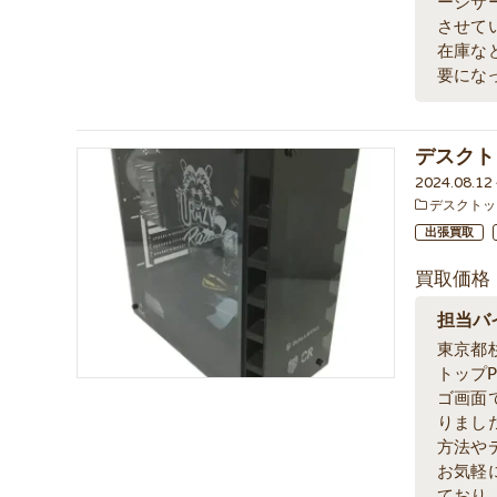
ージサ
させて
在庫な
要にな
デスクトッ
2024.08.1
デスクトッ
出張買取
買取価格
担当バ
東京都
トップP
ゴ画面
りまし
方法や
お気軽
ており