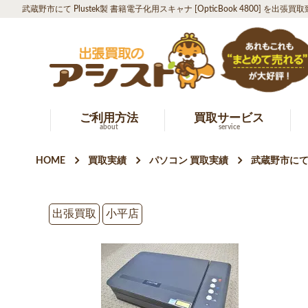
武蔵野市にて Plustek製 書籍電子化用スキャナ [OpticBook 4800] を出張
ご利用方法
買取サービス
about
service
HOME
買取実績
パソコン 買取実績
武蔵野市にて P
出張買取
小平店