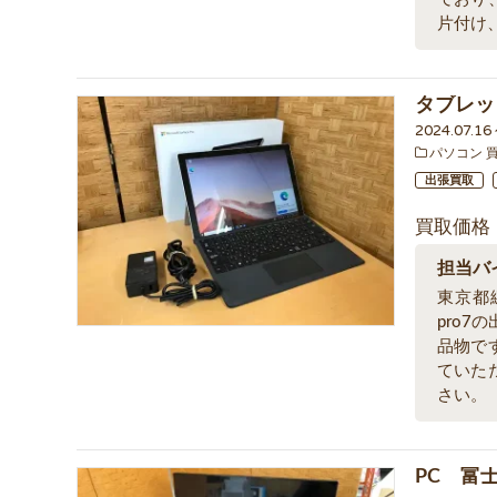
片付け
タブレッ
2024.07.1
パソコン 
出張買取
買取価格
担当バ
東京都
pro
品物で
ていた
さい。
PC 富士