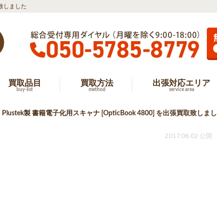
買取致しました
買取品目
買取方法
出張対応エリア
buy-list
method
service area
lustek製 書籍電子化用スキャナ [OpticBook 4800] を出張買取致しま
2017.06.02 公開