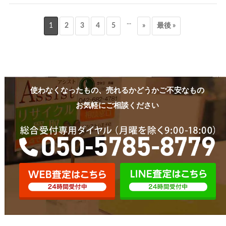
...
1
2
3
4
5
»
最後 »
使わなくなったもの、売れるかどうかご不安なもの
お気軽にご相談ください