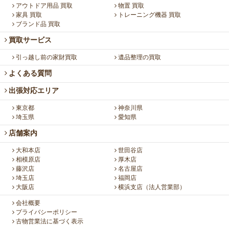
アウトドア用品 買取
物置 買取
家具 買取
トレーニング機器 買取
ブランド品 買取
買取サービス
引っ越し前の家財買取
遺品整理の買取
よくある質問
出張対応エリア
東京都
神奈川県
埼玉県
愛知県
店舗案内
大和本店
世田谷店
相模原店
厚木店
藤沢店
名古屋店
埼玉店
福岡店
大阪店
横浜支店（法人営業部）
会社概要
プライバシーポリシー
古物営業法に基づく表示