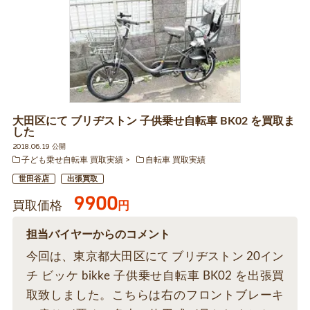
大田区にて ブリヂストン 子供乗せ自転車 BK02 を買取ま
した
2018.06.19 公開
子ども乗せ自転車 買取実績
自転車 買取実績
世田谷店
出張買取
9900
買取価格
円
担当バイヤーからのコメント
今回は、東京都大田区にて ブリヂストン 20イン
チ ビッケ bikke 子供乗せ自転車 BK02 を出張買
取致しました。こちらは右のフロントブレーキ