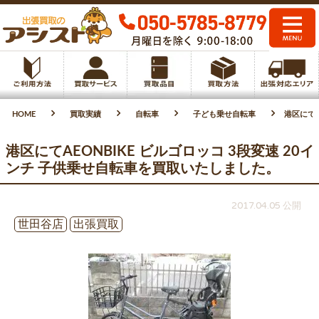
HOME
買取実績
自転車
子ども乗せ自転車
港区にてA
港区にてAEONBIKE ビルゴロッコ 3段変速 20イ
ンチ 子供乗せ自転車を買取いたしました。
2017.04.05 公開
世田谷店
出張買取