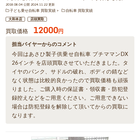
2018.08.04 公開 2024.11.22 更新
子ども乗せ自転車 買取実績
自転車 買取実績
大和本店
店頭買取
12000
買取価格
円
担当バイヤーからのコメント
今回はあさひ製子供乗せ自転車 プチママンDX
26インチ を店頭買取させていただきました。タ
イヤのパンク、サドルの破れ、ボディの錆など
なく状態は比較的良かったので買取価格も頑張
りました。ご購入時の保証書・領収書・防犯登
録控えなどをご用意ください。ご用意できない
場合は防犯登録を解除して頂いてからの買取に
なります。