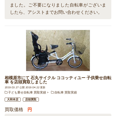
ました。ご不要になりました自転車がございま
したら、アシストまでお問い合わせください。
相模原市にて 石丸サイクル ココッティユー 子供乗せ自転
車 を店頭買取しました
2019.03.27 公開 2019.04.22 更新
子ども乗せ自転車 買取実績
自転車 買取実績
大和本店
店頭買取
買取価格
円