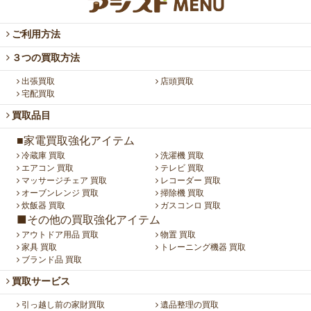
ご利用方法
３つの買取方法
出張買取
店頭買取
宅配買取
買取品目
■家電買取強化アイテム
冷蔵庫 買取
洗濯機 買取
エアコン 買取
テレビ 買取
マッサージチェア 買取
レコーダー 買取
オーブンレンジ 買取
掃除機 買取
炊飯器 買取
ガスコンロ 買取
■その他の買取強化アイテム
アウトドア用品 買取
物置 買取
家具 買取
トレーニング機器 買取
ブランド品 買取
買取サービス
引っ越し前の家財買取
遺品整理の買取