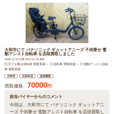
大和市にて パナソニック ギュットアニーズ 子供乗せ 電
動アシスト自転車 を店頭買取しました
2020.12.16 公開 2021.01.19 更新
子ども乗せ自転車 買取実績
自転車 買取実績
電動アシスト自転
車 買取実績
大和市
大和本店
店頭買取
70000
買取価格
円
担当バイヤーからのコメント
今回は、大和市にて パナソニック ギュットアニ
ーズ 子供乗せ 電動アシスト自転車 を店頭買取し