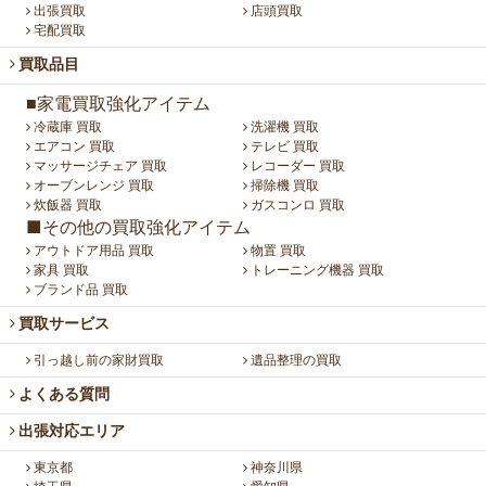
出張買取
店頭買取
宅配買取
買取品目
■家電買取強化アイテム
冷蔵庫 買取
洗濯機 買取
エアコン 買取
テレビ 買取
マッサージチェア 買取
レコーダー 買取
オーブンレンジ 買取
掃除機 買取
炊飯器 買取
ガスコンロ 買取
■その他の買取強化アイテム
アウトドア用品 買取
物置 買取
家具 買取
トレーニング機器 買取
ブランド品 買取
買取サービス
引っ越し前の家財買取
遺品整理の買取
よくある質問
出張対応エリア
東京都
神奈川県