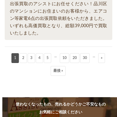
出張買取のアシストにお任せください！品川区
のマンションにお住まいのお客様から、エアコ
ン等家電6点の出張買取依頼をいただきました。
いずれも高価買取となり、総額39,000円で買取
いたしました。
...
...
1
2
3
4
5
10
20
30
»
最後 »
使わなくなったもの、売れるかどうかご不安なもの
お気軽にご相談ください