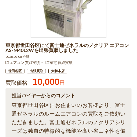
東京都世田谷区にて富士通ゼネラルのノクリア エアコン
AS-M40L2Wを出張買取しました
2026.07.08 公開
エアコン 買取実績
家電 買取実績
世田谷区
出張買取
大和本店
10,000
買取価格
円
担当バイヤーからのコメント
東京都世田谷区にお住まいのお客様より、富士
通ゼネラルのルームエアコンの買取をご依頼い
ただきました。富士通ゼネラルのノクリアシリ
ーズは独自の特徴的な機能や高い省エネ性を備