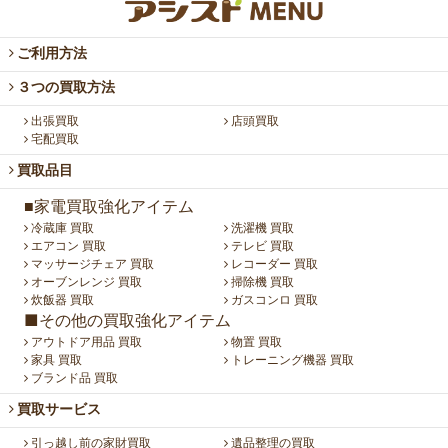
ご利用方法
３つの買取方法
出張買取
店頭買取
宅配買取
買取品目
■家電買取強化アイテム
冷蔵庫 買取
洗濯機 買取
エアコン 買取
テレビ 買取
マッサージチェア 買取
レコーダー 買取
オーブンレンジ 買取
掃除機 買取
炊飯器 買取
ガスコンロ 買取
■その他の買取強化アイテム
アウトドア用品 買取
物置 買取
家具 買取
トレーニング機器 買取
ブランド品 買取
買取サービス
引っ越し前の家財買取
遺品整理の買取