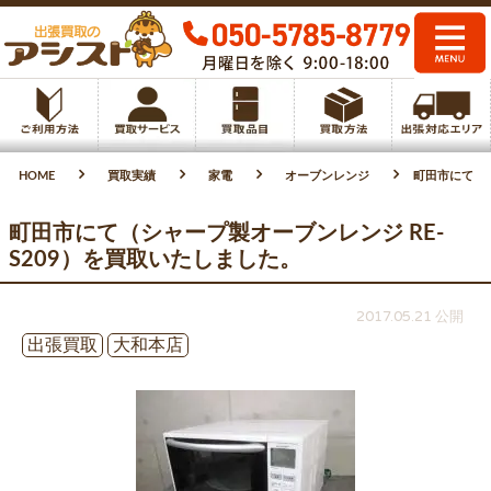
HOME
買取実績
家電
オーブンレンジ
町田市にて（シ
町田市にて（シャープ製オーブンレンジ RE-
S209）を買取いたしました。
2017.05.21 公開
出張買取
大和本店