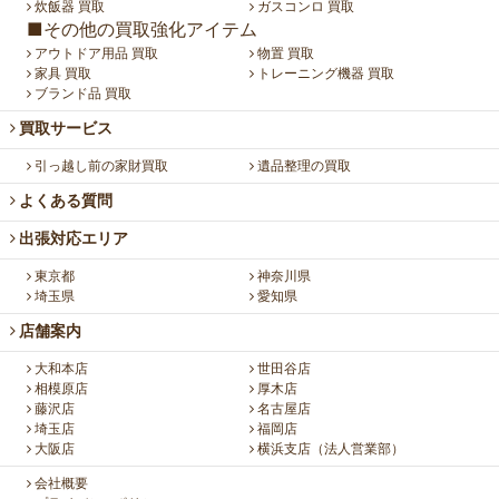
炊飯器 買取
ガスコンロ 買取
■その他の買取強化アイテム
アウトドア用品 買取
物置 買取
家具 買取
トレーニング機器 買取
ブランド品 買取
買取サービス
引っ越し前の家財買取
遺品整理の買取
よくある質問
出張対応エリア
東京都
神奈川県
埼玉県
愛知県
店舗案内
大和本店
世田谷店
相模原店
厚木店
藤沢店
名古屋店
埼玉店
福岡店
大阪店
横浜支店（法人営業部）
会社概要