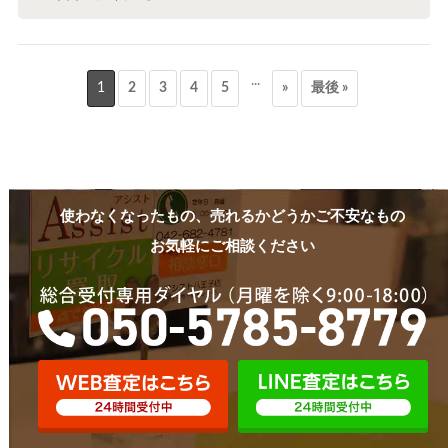
...
1
2
3
4
5
»
最後 »
使わなくなったもの、売れるかどうかご不安なもの
お気軽にご相談ください