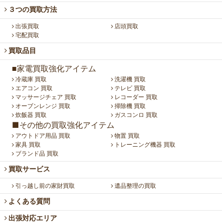
３つの買取方法
出張買取
店頭買取
宅配買取
買取品目
■家電買取強化アイテム
冷蔵庫 買取
洗濯機 買取
エアコン 買取
テレビ 買取
マッサージチェア 買取
レコーダー 買取
オーブンレンジ 買取
掃除機 買取
炊飯器 買取
ガスコンロ 買取
■その他の買取強化アイテム
アウトドア用品 買取
物置 買取
家具 買取
トレーニング機器 買取
ブランド品 買取
買取サービス
引っ越し前の家財買取
遺品整理の買取
よくある質問
出張対応エリア