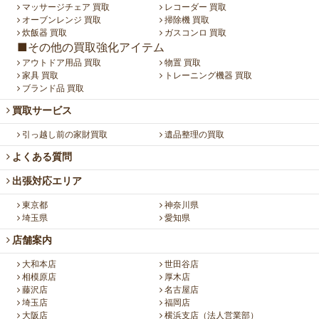
マッサージチェア 買取
レコーダー 買取
オーブンレンジ 買取
掃除機 買取
炊飯器 買取
ガスコンロ 買取
■その他の買取強化アイテム
アウトドア用品 買取
物置 買取
家具 買取
トレーニング機器 買取
ブランド品 買取
買取サービス
引っ越し前の家財買取
遺品整理の買取
よくある質問
出張対応エリア
東京都
神奈川県
埼玉県
愛知県
店舗案内
大和本店
世田谷店
相模原店
厚木店
藤沢店
名古屋店
埼玉店
福岡店
大阪店
横浜支店（法人営業部）