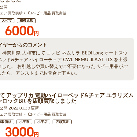
8 公開
ェア 買取実績
ベビー用品 買取実績
大和市
相模原店
6000
円
イヤーからのコメント
神奈川県 大和市にて コンビ ネムリラ BEDi Long オートスウ
ッド&チェア ハイローチェア CWL NEMULILA AT +LS を出張
ました。 お引越しや買い替えでご不要になったベビー用品がご
したら、アシストまでお問合せ下さい。
て アップリカ 電動ハイローベッド&チェア ユラリズム
ーンロックBR を店頭買取しました
7 公開 2022.09.30 更新
ェア 買取実績
ベビー用品 買取実績
買取価格
小平市
小平店
店頭買取
3000
円