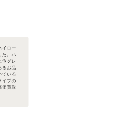
ハイロー
した。ハ
上位グレ
あるお品
いている
タイプの
高価買取