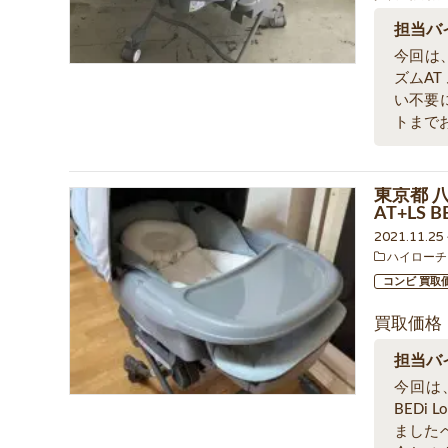
担当バ
今回は
ズムAT
い不要
トまで
東京都 
AT+LS 
2021.11.2
ハイローチ
コンビ 買取
買取価格
担当バ
今回は、
BEDi
ました