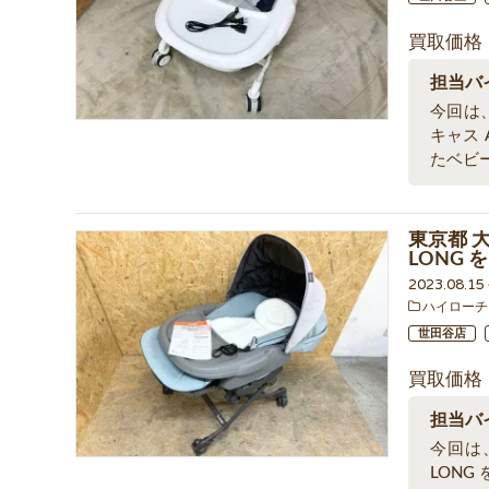
買取価格
担当バ
今回は
キャス
たベビ
東京都 大
LONG
2023.08.1
ハイローチ
世田谷店
買取価格
担当バ
今回は、
LON