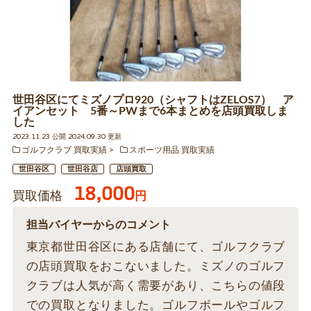
世田谷区にてミズノプロ920（シャフトはZELOS7） ア
イアンセット 5番～PWまで6本まとめを店頭買取しま
した
2023.11.23 公開 2024.09.30 更新
ゴルフクラブ 買取実績
スポーツ用品 買取実績
世田谷区
世田谷店
店頭買取
18,000
買取価格
円
担当バイヤーからのコメント
東京都世田谷区にある店舗にて、ゴルフクラブ
の店頭買取をおこないました。ミズノのゴルフ
クラブは人気が高く需要があり、こちらの値段
での買取となりました。ゴルフボールやゴルフ