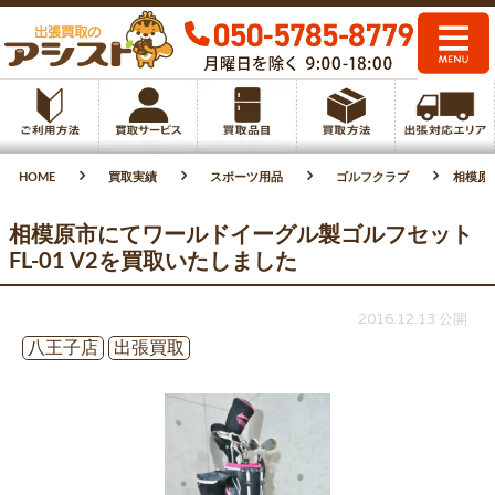
HOME
買取実績
スポーツ用品
ゴルフクラブ
相模原
相模原市にてワールドイーグル製ゴルフセット
FL-01 V2を買取いたしました
2016.12.13 公開
八王子店
出張買取