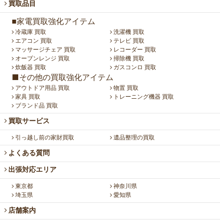
買取品目
■家電買取強化アイテム
冷蔵庫 買取
洗濯機 買取
エアコン 買取
テレビ 買取
マッサージチェア 買取
レコーダー 買取
オーブンレンジ 買取
掃除機 買取
炊飯器 買取
ガスコンロ 買取
■その他の買取強化アイテム
アウトドア用品 買取
物置 買取
家具 買取
トレーニング機器 買取
ブランド品 買取
買取サービス
引っ越し前の家財買取
遺品整理の買取
よくある質問
出張対応エリア
東京都
神奈川県
埼玉県
愛知県
店舗案内