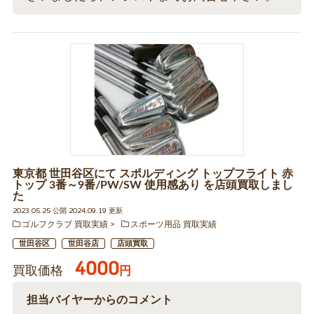
東京都 世田谷区にて スポルディング トップフライト 赤
トップ 3番～9番/PW/SW 使用感あり を店頭買取しまし
た
2023.05.25 公開 2024.09.19 更新
ゴルフクラブ 買取実績
スポーツ用品 買取実績
世田谷区
世田谷店
店頭買取
4000
買取価格
円
担当バイヤーからのコメント