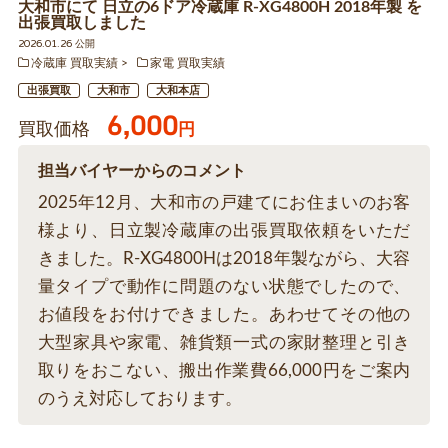
大和市にて 日立の6ドア冷蔵庫 R-XG4800H 2018年製 を
出張買取しました
2026.01.26 公開
冷蔵庫 買取実績
家電 買取実績
出張買取
大和市
大和本店
6,000
買取価格
円
担当バイヤーからのコメント
2025年12月、大和市の戸建てにお住まいのお客
様より、日立製冷蔵庫の出張買取依頼をいただ
きました。R-XG4800Hは2018年製ながら、大容
量タイプで動作に問題のない状態でしたので、
お値段をお付けできました。あわせてその他の
大型家具や家電、雑貨類一式の家財整理と引き
取りをおこない、搬出作業費66,000円をご案内
のうえ対応しております。