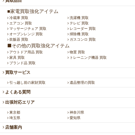
買取品目
■家電買取強化アイテム
冷蔵庫 買取
洗濯機 買取
エアコン 買取
テレビ 買取
マッサージチェア 買取
レコーダー 買取
オーブンレンジ 買取
掃除機 買取
炊飯器 買取
ガスコンロ 買取
■その他の買取強化アイテム
アウトドア用品 買取
物置 買取
家具 買取
トレーニング機器 買取
ブランド品 買取
買取サービス
引っ越し前の家財買取
遺品整理の買取
よくある質問
出張対応エリア
東京都
神奈川県
埼玉県
愛知県
店舗案内