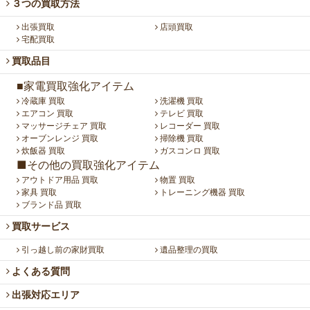
３つの買取方法
出張買取
店頭買取
宅配買取
買取品目
■家電買取強化アイテム
冷蔵庫 買取
洗濯機 買取
エアコン 買取
テレビ 買取
マッサージチェア 買取
レコーダー 買取
オーブンレンジ 買取
掃除機 買取
炊飯器 買取
ガスコンロ 買取
■その他の買取強化アイテム
アウトドア用品 買取
物置 買取
家具 買取
トレーニング機器 買取
ブランド品 買取
買取サービス
引っ越し前の家財買取
遺品整理の買取
よくある質問
出張対応エリア