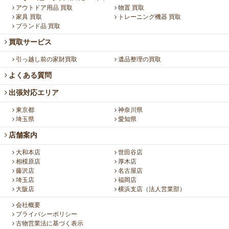
アウトドア用品 買取
物置 買取
家具 買取
トレーニング機器 買取
ブランド品 買取
買取サービス
引っ越し前の家財買取
遺品整理の買取
よくある質問
出張対応エリア
東京都
神奈川県
埼玉県
愛知県
店舗案内
大和本店
世田谷店
相模原店
厚木店
藤沢店
名古屋店
埼玉店
福岡店
大阪店
横浜支店（法人営業部）
会社概要
プライバシーポリシー
古物営業法に基づく表示