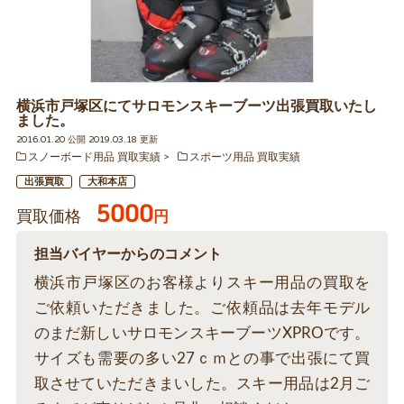
横浜市戸塚区にてサロモンスキーブーツ出張買取いたし
ました。
2016.01.20 公開 2019.03.18 更新
スノーボード用品 買取実績
スポーツ用品 買取実績
出張買取
大和本店
5000
買取価格
円
担当バイヤーからのコメント
横浜市戸塚区のお客様よりスキー用品の買取を
ご依頼いただきました。ご依頼品は去年モデル
のまだ新しいサロモンスキーブーツXPROです。
サイズも需要の多い27ｃｍとの事で出張にて買
取させていただきまいした。スキー用品は2月ご