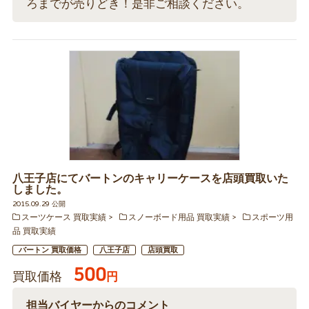
ろまでが売りどき！是非ご相談ください。
八王子店にてバートンのキャリーケースを店頭買取いた
しました。
2015.09.29 公開
スーツケース 買取実績
スノーボード用品 買取実績
スポーツ用
品 買取実績
バートン 買取価格
八王子店
店頭買取
500
買取価格
円
担当バイヤーからのコメント