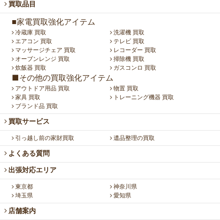
買取品目
■家電買取強化アイテム
冷蔵庫 買取
洗濯機 買取
エアコン 買取
テレビ 買取
マッサージチェア 買取
レコーダー 買取
オーブンレンジ 買取
掃除機 買取
炊飯器 買取
ガスコンロ 買取
■その他の買取強化アイテム
アウトドア用品 買取
物置 買取
家具 買取
トレーニング機器 買取
ブランド品 買取
買取サービス
引っ越し前の家財買取
遺品整理の買取
よくある質問
出張対応エリア
東京都
神奈川県
埼玉県
愛知県
店舗案内