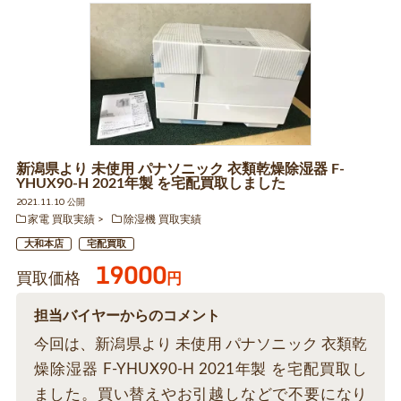
新潟県より 未使用 パナソニック 衣類乾燥除湿器 F-
YHUX90-H 2021年製 を宅配買取しました
2021.11.10 公開
家電 買取実績
除湿機 買取実績
大和本店
宅配買取
19000
買取価格
円
担当バイヤーからのコメント
今回は、新潟県より 未使用 パナソニック 衣類乾
燥除湿器 F-YHUX90-H 2021年製 を宅配買取し
ました。買い替えやお引越しなどで不要になり