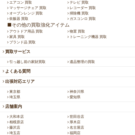
エアコン 買取
テレビ 買取
マッサージチェア 買取
レコーダー 買取
オーブンレンジ 買取
掃除機 買取
炊飯器 買取
ガスコンロ 買取
■その他の買取強化アイテム
アウトドア用品 買取
物置 買取
家具 買取
トレーニング機器 買取
ブランド品 買取
買取サービス
引っ越し前の家財買取
遺品整理の買取
よくある質問
出張対応エリア
東京都
神奈川県
埼玉県
愛知県
店舗案内
大和本店
世田谷店
相模原店
厚木店
藤沢店
名古屋店
埼玉店
福岡店