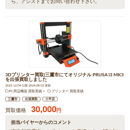
ら、アシストまでお問い合わせ下さい。
3Dプリンター買取|三鷹市にてオリジナル PRUSA i3 MK3
を出張買取しました
2023.12.04 公開 2024.09.02 更新
PC周辺機器 買取実績
プリンター 買取実績
三鷹市
出張買取
小平店
30,000
買取価格
円
担当バイヤーからのコメント