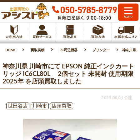
HOME
買取実績
PC周辺機器
プリンター
神奈川県 川
神奈川県 川崎市にて EPSON 純正インクカート
リッジ IC6CL80L 2個セット 未開封 使用期限
2025年 を店頭買取しました
2023.08.04 公開
世田谷店
川崎市
店頭買取