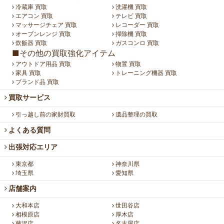
冷蔵庫 買取
洗濯機 買取
エアコン 買取
テレビ 買取
マッサージチェア 買取
レコーダー 買取
オーブンレンジ 買取
掃除機 買取
炊飯器 買取
ガスコンロ 買取
■その他の買取強化アイテム
アウトドア用品 買取
物置 買取
家具 買取
トレーニング機器 買取
ブランド品 買取
買取サービス
引っ越し前の家財買取
遺品整理の買取
よくある質問
出張対応エリア
東京都
神奈川県
埼玉県
愛知県
店舗案内
大和本店
世田谷店
相模原店
厚木店
藤沢店
名古屋店