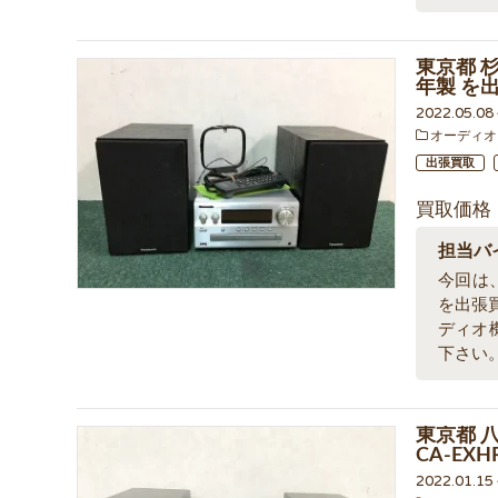
東京都 杉
年製 を
2022.05.0
オーディオ
出張買取
買取価格
担当バ
今回は、
を出張
ディオ
下さい
東京都 
CA-EX
2022.01.1