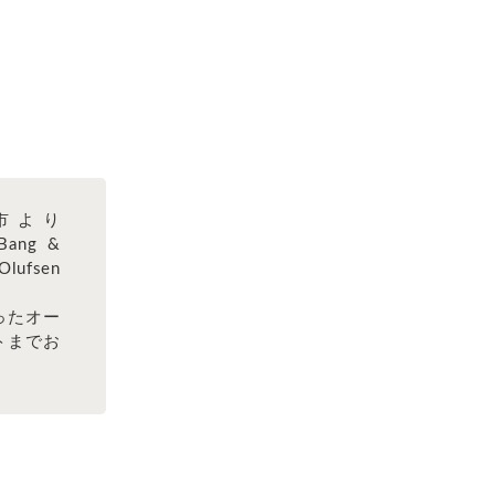
市より
Bang &
Olufsen
。
ったオー
トまでお