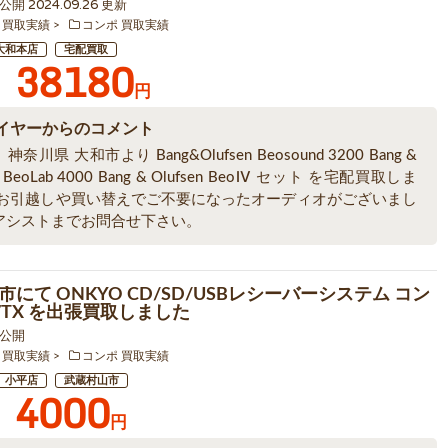
8 公開 2024.09.26 更新
 買取実績
コンポ 買取実績
大和本店
宅配買取
38180
円
イヤーからのコメント
奈川県 大和市より Bang&Olufsen Beosound 3200 Bang &
en BeoLab 4000 Bang & Olufsen BeoⅣ セット を宅配買取しま
 お引越しや買い替えでご不要になったオーディオがございまし
アシストまでお問合せ下さい。
にて ONKYO CD/SD/USBレシーバーシステム コン
-7TX を出張買取しました
7 公開
 買取実績
コンポ 買取実績
小平店
武蔵村山市
4000
円