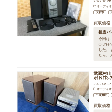
2022.10.2
オーディオ
大和市
買取価格
担当バ
今回は、神
Olufs
した。
たら、
武蔵村山市
ポ NFR
2022.08.1
オーディオ
出張買取
買取価格