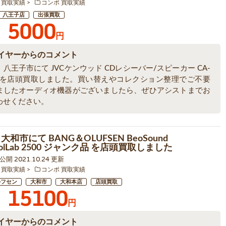
 買取実績
コンポ 買取実績
八王子店
出張買取
5000
円
イヤーからのコメント
八王子市にて JVCケンウッド CDレシーバー/スピーカー CA-
R7 を店頭買取しました。買い替えやコレクション整理でご不要
ましたオーディオ機器がございましたら、ぜひアシストまでお
わせください。
大和市にて BANG＆OLUFSEN BeoSound
BeolLab 2500 ジャンク品 を店頭買取しました
7 公開 2021.10.24 更新
 買取実績
コンポ 買取実績
ルフセン
大和市
大和本店
店頭買取
15100
円
イヤーからのコメント