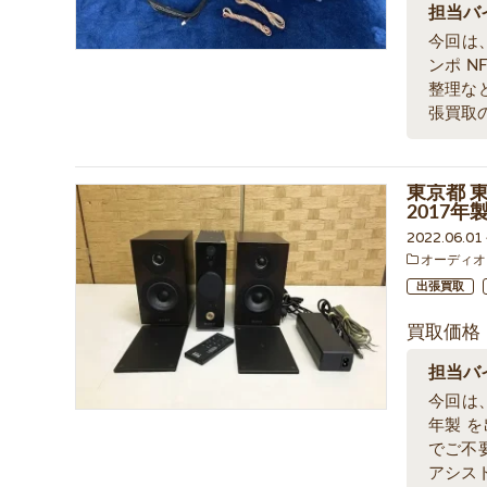
担当バ
今回は、
ンポ N
整理な
張買取
東京都 東
2017
2022.06.0
オーディオ
出張買取
買取価格
担当バ
今回は、
年製 
でご不
アシス