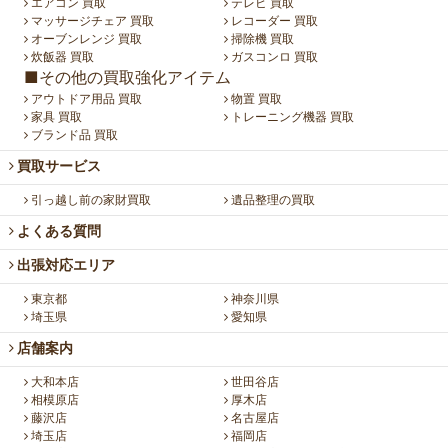
エアコン 買取
テレビ 買取
マッサージチェア 買取
レコーダー 買取
オーブンレンジ 買取
掃除機 買取
炊飯器 買取
ガスコンロ 買取
■その他の買取強化アイテム
アウトドア用品 買取
物置 買取
家具 買取
トレーニング機器 買取
ブランド品 買取
買取サービス
引っ越し前の家財買取
遺品整理の買取
よくある質問
出張対応エリア
東京都
神奈川県
埼玉県
愛知県
店舗案内
大和本店
世田谷店
相模原店
厚木店
藤沢店
名古屋店
埼玉店
福岡店