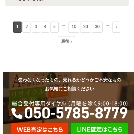
...
...
1
2
3
4
5
10
20
30
»
最後 »
使わなくなったもの、売れるかどうかご不安なもの
お気軽にご相談ください