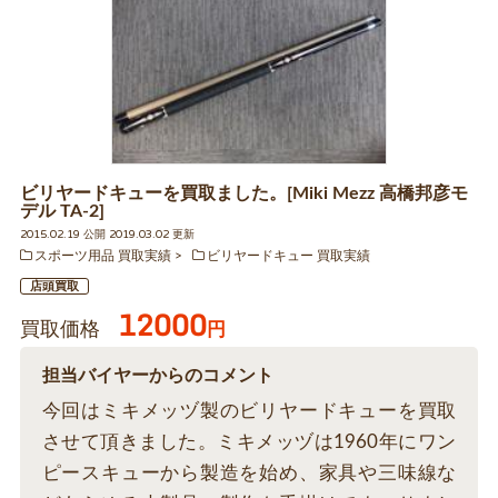
ビリヤードキューを買取ました。[Miki Mezz 高橋邦彦モ
デル TA-2]
2015.02.19 公開 2019.03.02 更新
スポーツ用品 買取実績
ビリヤードキュー 買取実績
店頭買取
12000
買取価格
円
担当バイヤーからのコメント
今回はミキメッヅ製のビリヤードキューを買取
させて頂きました。ミキメッヅは1960年にワン
ピースキューから製造を始め、家具や三味線な