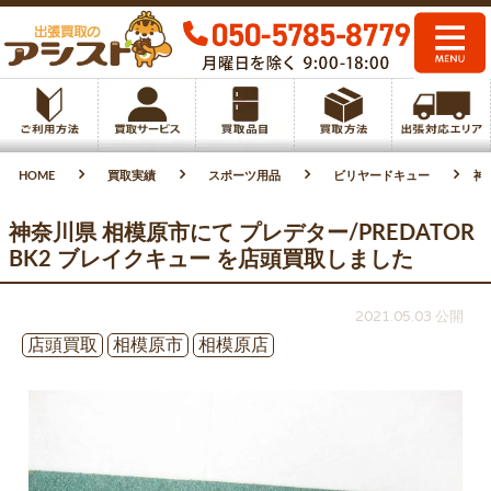
HOME
買取実績
スポーツ用品
ビリヤードキュー
神
神奈川県 相模原市にて プレデター/PREDATOR
BK2 ブレイクキュー を店頭買取しました
2021.05.03 公開
店頭買取
相模原市
相模原店