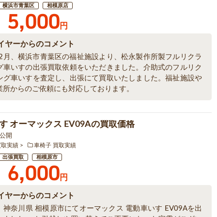
横浜市青葉区
相模原店
5,000
円
イヤーからのコメント
6年2月、横浜市青葉区の福祉施設より、松永製作所製フルリクラ
グ車いすの出張買取依頼をいただきました。介助式のフルリク
ング車いすを査定し、出張にて買取いたしました。福祉施設や
業所からのご依頼にも対応しております。
す オーマックス EV09Aの買取価格
1 公開
買取実績
車椅子 買取実績
出張買取
相模原市
6,000
円
イヤーからのコメント
神奈川県 相模原市にてオーマックス 電動車いす EV09Aを出