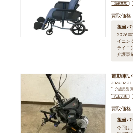
出張買取
買取価格
担当バ
202
イニン
ライニ
介護事
電動車い
2024.02.2
介護用品 
八王子店
買取価格
担当バ
今回は、