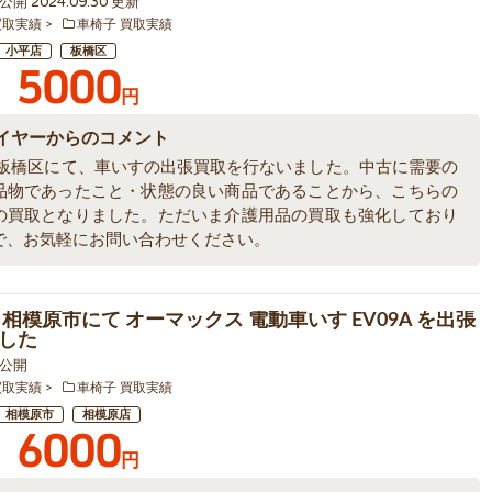
8 公開 2024.09.30 更新
買取実績
車椅子 買取実績
小平店
板橋区
5000
円
イヤーからのコメント
 板橋区にて、車いすの出張買取を行ないました。中古に需要の
品物であったこと・状態の良い商品であることから、こちらの
の買取となりました。ただいま介護用品の買取も強化しており
で、お気軽にお問い合わせください。
 相模原市にて オーマックス 電動車いす EV09A を出張
した
9 公開
買取実績
車椅子 買取実績
相模原市
相模原店
6000
円