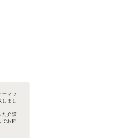
オーマッ
買取しまし
った介護
までお問