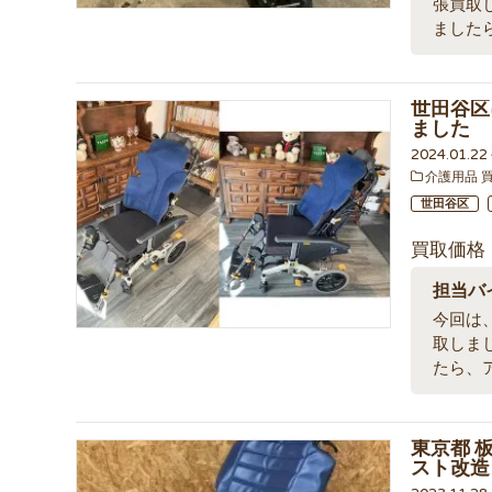
張買取
ました
世田谷区
ました
2024.01.2
介護用品 
世田谷区
買取価格
担当バ
今回は、
取しま
たら、
東京都 板
スト改造