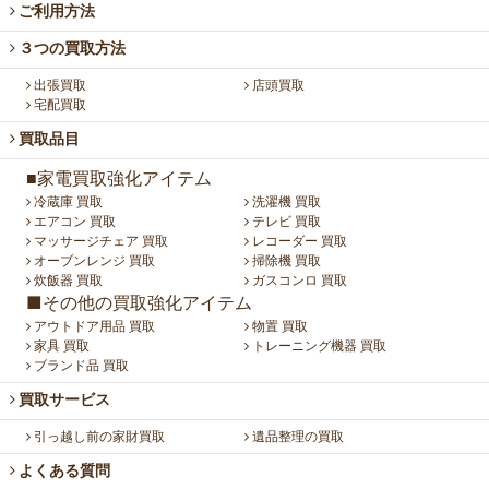
ご利用方法
３つの買取方法
出張買取
店頭買取
宅配買取
買取品目
■家電買取強化アイテム
冷蔵庫 買取
洗濯機 買取
エアコン 買取
テレビ 買取
マッサージチェア 買取
レコーダー 買取
オーブンレンジ 買取
掃除機 買取
炊飯器 買取
ガスコンロ 買取
■その他の買取強化アイテム
アウトドア用品 買取
物置 買取
家具 買取
トレーニング機器 買取
ブランド品 買取
買取サービス
引っ越し前の家財買取
遺品整理の買取
よくある質問