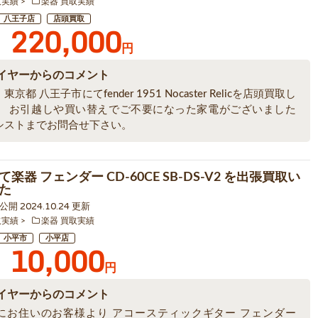
取実績
楽器 買取実績
八王子店
店頭買取
220,000
円
イヤーからのコメント
京都 八王子市にてfender 1951 Nocaster Relicを店頭買取し
。 お引越しや買い替えでご不要になった家電がございました
シストまでお問合せ下さい。
楽器 フェンダー CD-60CE SB-DS-V2 を出張買取い
た
5 公開 2024.10.24 更新
取実績
楽器 買取実績
小平市
小平店
10,000
円
イヤーからのコメント
にお住いのお客様より アコースティックギター フェンダー