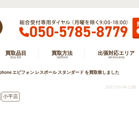
買取品目
買取方法
出張対応エリア
buy-list
method
service area
iphone エピフォン レスポール スタンダード を買取致しました
2017.03.04 公開
小平店