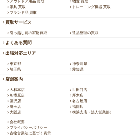
アウトドア用品 買取
物置 買取
家具 買取
トレーニング機器 買取
ブランド品 買取
買取サービス
引っ越し前の家財買取
遺品整理の買取
よくある質問
出張対応エリア
東京都
神奈川県
埼玉県
愛知県
店舗案内
大和本店
世田谷店
相模原店
厚木店
藤沢店
名古屋店
埼玉店
福岡店
大阪店
横浜支店（法人営業部）
会社概要
プライバシーポリシー
古物営業法に基づく表示