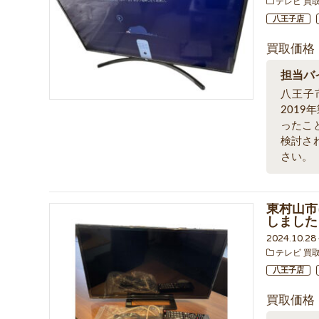
テレビ 買
八王子店
買取価格
担当バ
八王子
201
ったこ
検討さ
さい。
東村山市
しました
2024.10.2
テレビ 買
八王子店
買取価格