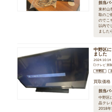
担当バ
東村山市
取のご
のでこ
以内で
ました
中野区にて
ました
2024.10.1
テレビ 買
中野区
買取価格
担当バ
中野区
晶テレビ
201