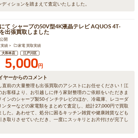
ンディションを踏まえて査定いたしました。
て シャープの50V型4K液晶テレビ AQUOS 4T-
1 を出張買取しました
7 公開
取実績
家電 買取実績
大和本店
江戸川区
5,000
円
イヤーからのコメント
し直前の大量整理も出張買取のアシストにお任せください！江
のお客様より、お引越しに伴う家財整理のご依頼をいただきま
メインのシャープ製50インチテレビのほか、冷蔵庫、レコーダ
リンターなどの家電類をまとめて査定し、総計27,000円で買取
ました。あわせて、処分に困るキッチン雑貨や健康雑貨なども
引き取りさせていただき、一度にスッキリとお片付けが完了し
。