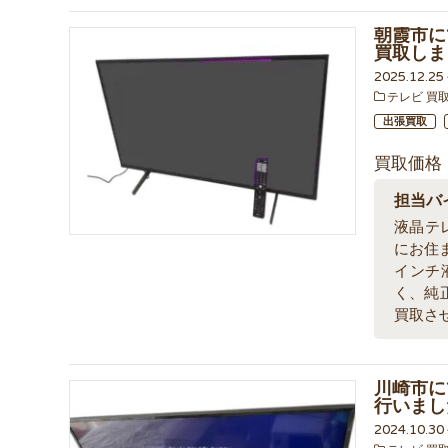
朝霞市にて
買取しま
2025.12.2
テレビ 買
出張買取
買取価格
担当バ
液晶テ
にお住
インチ
く、純
買取さ
川崎市にて
行いまし
2024.10.3