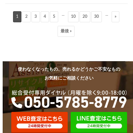
...
...
1
2
3
4
5
10
20
30
»
最後 »
使わなくなったもの、売れるかどうかご不安なもの
お気軽にご相談ください