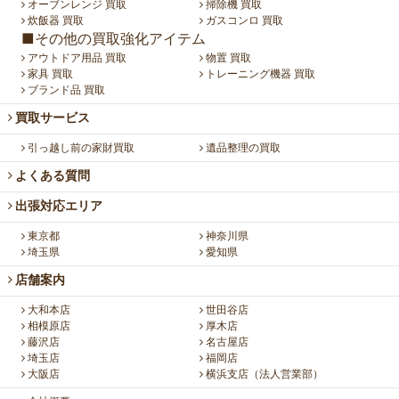
オーブンレンジ 買取
掃除機 買取
炊飯器 買取
ガスコンロ 買取
■その他の買取強化アイテム
アウトドア用品 買取
物置 買取
家具 買取
トレーニング機器 買取
ブランド品 買取
買取サービス
引っ越し前の家財買取
遺品整理の買取
よくある質問
出張対応エリア
東京都
神奈川県
埼玉県
愛知県
店舗案内
大和本店
世田谷店
相模原店
厚木店
藤沢店
名古屋店
埼玉店
福岡店
大阪店
横浜支店（法人営業部）