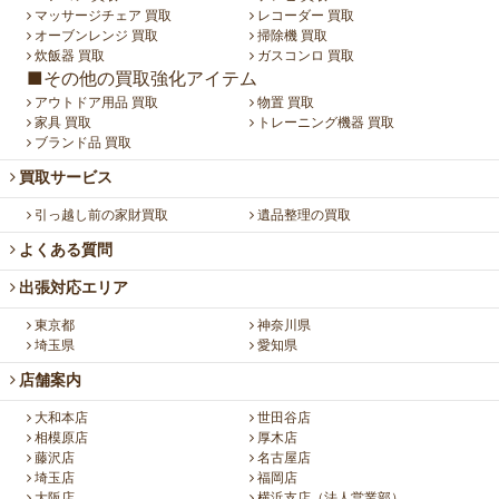
マッサージチェア 買取
レコーダー 買取
オーブンレンジ 買取
掃除機 買取
炊飯器 買取
ガスコンロ 買取
■その他の買取強化アイテム
アウトドア用品 買取
物置 買取
家具 買取
トレーニング機器 買取
ブランド品 買取
買取サービス
引っ越し前の家財買取
遺品整理の買取
よくある質問
出張対応エリア
東京都
神奈川県
埼玉県
愛知県
店舗案内
大和本店
世田谷店
相模原店
厚木店
藤沢店
名古屋店
埼玉店
福岡店
大阪店
横浜支店（法人営業部）