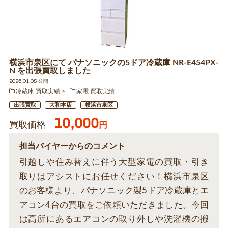
横浜市泉区にて パナソニックの5ドア冷蔵庫 NR-E454PX-
N を出張買取しました
2026.01.05 公開
冷蔵庫 買取実績
家電 買取実績
出張買取
大和本店
横浜市泉区
10,000
買取価格
円
担当バイヤーからのコメント
引越しや住み替えに伴う大型家電の買取・引き
取りはアシストにお任せください！横浜市泉区
のお客様より、パナソニック製5ドア冷蔵庫とエ
アコン4台の買取をご依頼いただきました。今回
は高所にあるエアコンの取り外しや洗濯機の搬