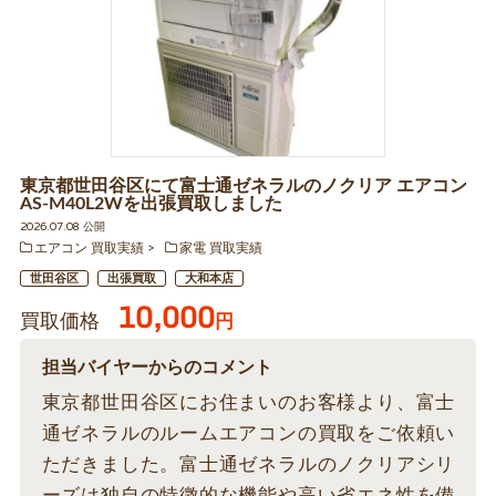
東京都世田谷区にて富士通ゼネラルのノクリア エアコン
AS-M40L2Wを出張買取しました
2026.07.08 公開
エアコン 買取実績
家電 買取実績
世田谷区
出張買取
大和本店
10,000
買取価格
円
担当バイヤーからのコメント
東京都世田谷区にお住まいのお客様より、富士
通ゼネラルのルームエアコンの買取をご依頼い
ただきました。富士通ゼネラルのノクリアシリ
ーズは独自の特徴的な機能や高い省エネ性を備