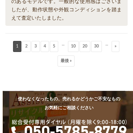
のあるモデルです。一般的な使用感はございま
したが、動作状態や外観コンディションを踏ま
えて査定いたしました。
...
...
1
2
3
4
5
10
20
30
»
最後 »
使わなくなったもの、売れるかどうかご不安なもの
お気軽にご相談ください