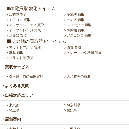
■家電買取強化アイテム
冷蔵庫 買取
洗濯機 買取
エアコン 買取
テレビ 買取
マッサージチェア 買取
レコーダー 買取
オーブンレンジ 買取
掃除機 買取
炊飯器 買取
ガスコンロ 買取
■その他の買取強化アイテム
アウトドア用品 買取
物置 買取
家具 買取
トレーニング機器 買取
ブランド品 買取
買取サービス
引っ越し前の家財買取
遺品整理の買取
よくある質問
出張対応エリア
東京都
神奈川県
埼玉県
愛知県
店舗案内
大和本店
世田谷店