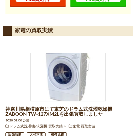
家電の買取実績
神奈川県相模原市にて東芝のドラム式洗濯乾燥機
ZABOON TW-127XM2Lを出張買取しました
2026.08.06 公開
ドラム式洗濯機/洗濯機 買取実績
家電 買取実績
出張買取
大和本店
相模原市