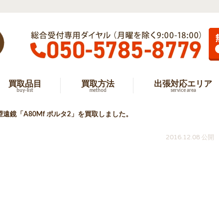
買取品目
買取方法
出張対応エリア
buy-list
method
service area
望遠鏡「A80Mf ポルタ2」を買取しました。
2016.12.08 公開