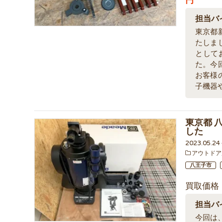
円
担当バ
東京都
たしま
として
た。今
お客様
子機器
東京都 八
した
2023.05.2
アウトドア
八王子市
買取価格
担当バ
今回は、