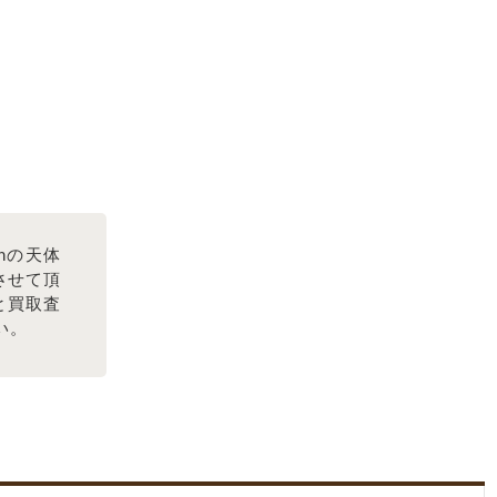
nの天体
させて頂
と買取査
い。