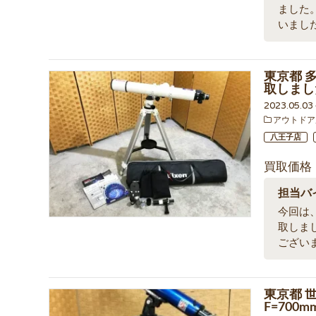
ました
いまし
東京都 多
取しまし
2023.05.0
アウトドア
八王子店
買取価格
担当バ
今回は、
取しま
ござい
東京都 世田
F=700