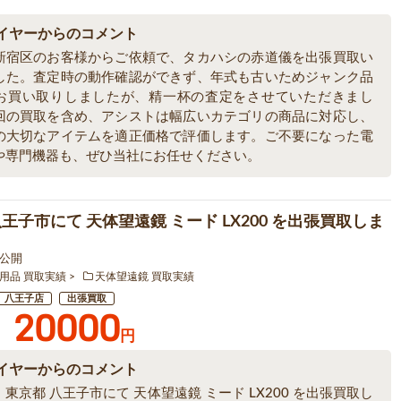
イヤーからのコメント
新宿区のお客様からご依頼で、タカハシの赤道儀を出張買取い
した。査定時の動作確認ができず、年式も古いためジャンク品
お買い取りしましたが、精一杯の査定をさせていただきまし
回の買取を含め、アシストは幅広いカテゴリの商品に対応し、
の大切なアイテムを適正価格で評価します。ご不要になった電
や専門機器も、ぜひ当社にお任せください。
王子市にて 天体望遠鏡 ミード LX200 を出張買取しま
4 公開
用品 買取実績
天体望遠鏡 買取実績
八王子店
出張買取
20000
円
イヤーからのコメント
東京都 八王子市にて 天体望遠鏡 ミード LX200 を出張買取し