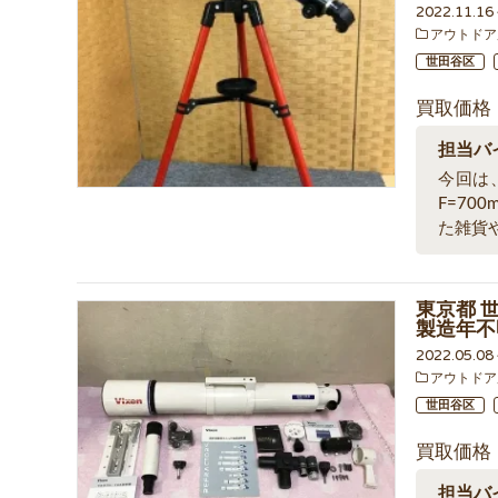
2022.11.1
アウトドア
世田谷区
買取価格
担当バ
今回は、
F=70
た雑貨
東京都 世
製造年不
2022.05.0
アウトドア
世田谷区
買取価格
担当バ