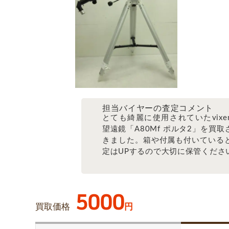
担当バイヤーの査定コメント
とても綺麗に使用されていたvixe
望遠鏡「A80Mf ポルタ2」を買取
きました。箱や付属も付いている
定はUPするので大切に保管くださ
5000
買取価格
円