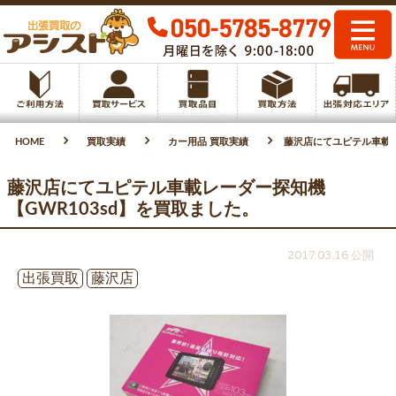
HOME
買取実績
カー用品 買取実績
藤沢店にてユピテル車載レ
藤沢店にてユピテル車載レーダー探知機
【GWR103sd】を買取ました。
2017.03.16 公開
出張買取
藤沢店