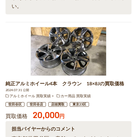
い。
純正アルミホイール4本 クラウン 18×8Jの買取価格
2024.07.31 公開
アルミホイール 買取実績
カー用品 買取実績
世田谷区
世田谷店
店頭買取
東京23区
20,000
買取価格
円
担当バイヤーからのコメント