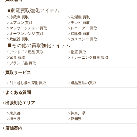
■家電買取強化アイテム
冷蔵庫 買取
洗濯機 買取
エアコン 買取
テレビ 買取
マッサージチェア 買取
レコーダー 買取
オーブンレンジ 買取
掃除機 買取
炊飯器 買取
ガスコンロ 買取
■その他の買取強化アイテム
アウトドア用品 買取
物置 買取
家具 買取
トレーニング機器 買取
ブランド品 買取
買取サービス
引っ越し前の家財買取
遺品整理の買取
よくある質問
出張対応エリア
東京都
神奈川県
埼玉県
愛知県
店舗案内