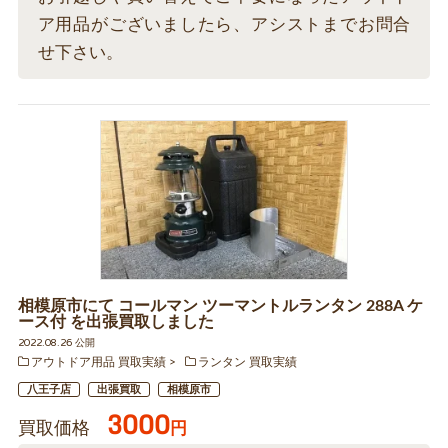
ア用品がございましたら、アシストまでお問合
せ下さい。
相模原市にて コールマン ツーマントルランタン 288A ケ
ース付 を出張買取しました
2022.08.26 公開
アウトドア用品 買取実績
ランタン 買取実績
八王子店
出張買取
相模原市
3000
買取価格
円