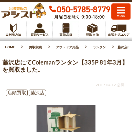
HOME
買取実績
アウトドア用品
ランタン
藤沢店にて
藤沢店にてColemanランタン【335P 81年3月】
を買取ました。
2017.04.12 公開
店頭買取
藤沢店