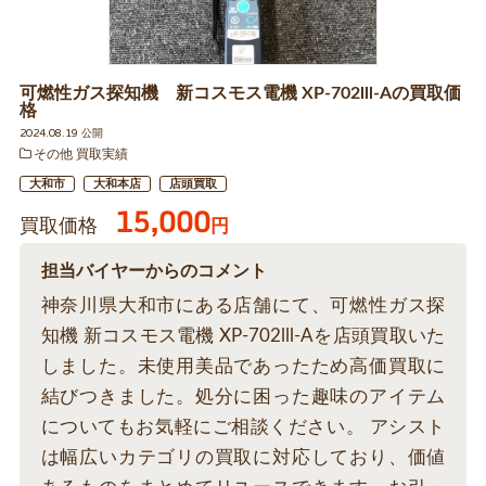
可燃性ガス探知機 新コスモス電機 XP-702lll-Aの買取価
格
2024.08.19 公開
その他 買取実績
大和市
大和本店
店頭買取
15,000
買取価格
円
担当バイヤーからのコメント
神奈川県大和市にある店舗にて、可燃性ガス探
知機 新コスモス電機 XP-702lll-Aを店頭買取いた
しました。未使用美品であったため高価買取に
結びつきました。処分に困った趣味のアイテム
についてもお気軽にご相談ください。 アシスト
は幅広いカテゴリの買取に対応しており、価値