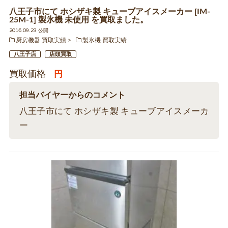
八王子市にて ホシザキ製 キューブアイスメーカー [IM-
25M-1] 製氷機 未使用 を買取ました。
2016.09.23 公開
厨房機器 買取実績
製氷機 買取実績
八王子店
店頭買取
買取価格
円
担当バイヤーからのコメント
八王子市にて ホシザキ製 キューブアイスメーカ
ー