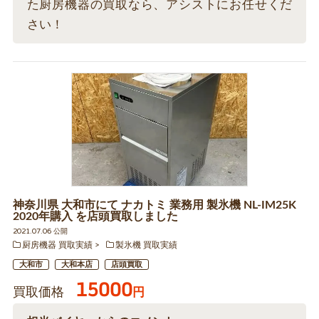
た厨房機器の買取なら、アシストにお任せくだ
さい！
神奈川県 大和市にて ナカトミ 業務用 製氷機 NL-IM25K
2020年購入 を店頭買取しました
2021.07.06 公開
厨房機器 買取実績
製氷機 買取実績
大和市
大和本店
店頭買取
15000
買取価格
円