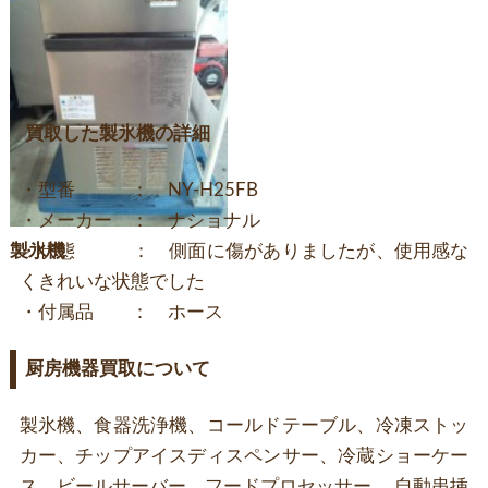
買取した製氷機の詳細
・型番 ： NY-H25FB
・メーカー ： ナショナル
製氷機
・状態 ： 側面に傷がありましたが、使用感な
くきれいな状態でした
・付属品 ： ホース
厨房機器買取について
製氷機、食器洗浄機、コールドテーブル、冷凍ストッ
カー、チップアイスディスペンサー、冷蔵ショーケー
ス、ビールサーバー、フードプロセッサー 、自動串挿