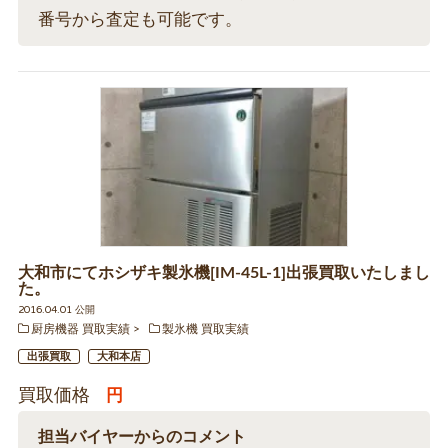
番号から査定も可能です。
大和市にてホシザキ製氷機[IM-45L-1]出張買取いたしまし
た。
2016.04.01 公開
厨房機器 買取実績
製氷機 買取実績
出張買取
大和本店
買取価格
円
担当バイヤーからのコメント