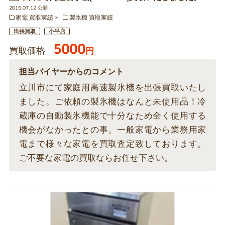
2015.07.12 公開
家電 買取実績
製氷機 買取実績
出張買取
小平店
5000
買取価格
円
担当バイヤーからのコメント
立川市にて家庭用高速製氷機を出張買取いたし
ました。ご依頼の製氷機はなんと未使用品！冷
蔵庫の自動製氷機能で十分なため全く使用する
機会がなかったとの事。一般家電から業務用家
電まで様々な家電を買取査定致しております。
ご不要な家電の買取ならお任せ下さい。