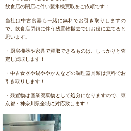
飲食店の閉店に伴い製氷機買取をご依頼です！
当社は中古食器も一緒に無料でお引き取りしますの
で、飲食店閉鎖に伴う残置物撤去ではお役に立てると
思います。
・厨房機器や家具で買取できるものは、しっかりと査
定し
買取
します！
・中古食器や鍋ややかんなどの調理器具類は
無料でお
引き取り
します！
・残置物は産業廃棄物として処分になりますので、
東
京都・神奈川県全域
に対応致します！