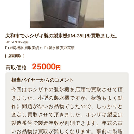
大和市でホシザキ製の製氷機[IM-35L]を買取ました。
2015.09.06 公開
厨房機器 買取実績
製氷機 買取実績
店頭買取
25000
買取価格
円
担当バイヤーからのコメント
今回はホシザキの製氷機を店頭で買取させて頂
きました。小型の製氷機ですが、状態もよく動
作に問題がないお品物でしたので、しっかりと
査定し買取させて頂きました。ホシザキ製品は
製造番号で製造年数が判別できます。年式の古
いお品物は買取が難しくなります。事前に製造