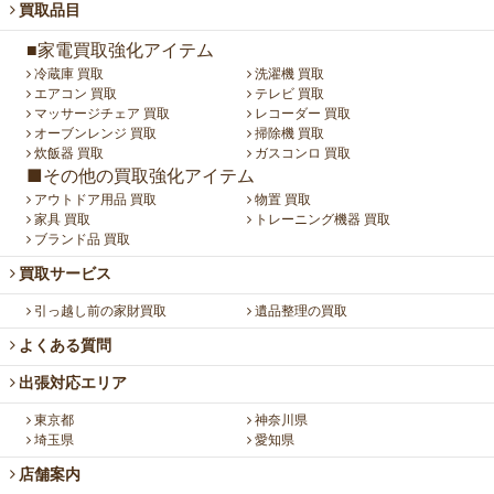
買取品目
■家電買取強化アイテム
冷蔵庫 買取
洗濯機 買取
エアコン 買取
テレビ 買取
マッサージチェア 買取
レコーダー 買取
オーブンレンジ 買取
掃除機 買取
炊飯器 買取
ガスコンロ 買取
■その他の買取強化アイテム
アウトドア用品 買取
物置 買取
家具 買取
トレーニング機器 買取
ブランド品 買取
買取サービス
引っ越し前の家財買取
遺品整理の買取
よくある質問
出張対応エリア
東京都
神奈川県
埼玉県
愛知県
店舗案内