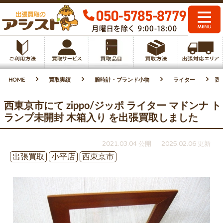
HOME
買取実績
腕時計・ブランド小物
ライター
西
西東京市にて zippo/ジッポ ライター マドンナ ト
ランプ未開封 木箱入り を出張買取しました
2021.03.04 公開
2025.02.06 更新
出張買取
小平店
西東京市