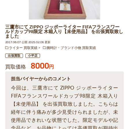
三鷹市にて ZIPPO ジッポーライター FIFAフランスワー
ルドカップ98限定 木箱入り【未使用品】 を出張買取致し
ました
2017.06.07 公開 2025.02.06 更新
ライター 買取実績
腕時計・ブランド小物 買取実績
出張買取
小平店
8000
買取価格
円
担当バイヤーからのコメント
今回は、三鷹市にて ZIPPO ジッポーライター
FIFAフランスワールドカップ98限定 木箱入り
【未使用品】 を出張買取致しました。こちらは
経年に伴う痛みが多少見受けられましたが、未
使用品できれいな状態でした。限定モデルや記
念品など、お品物によっては高価買取が期待出