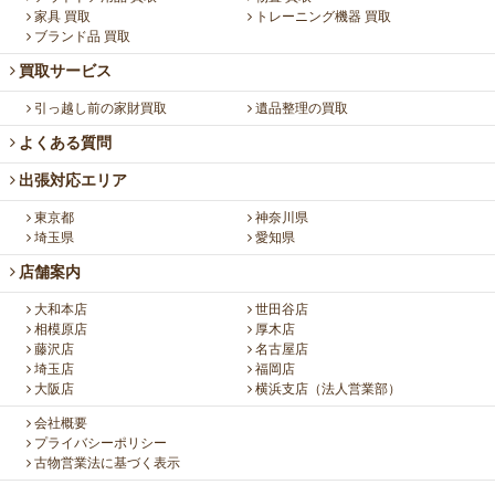
家具 買取
トレーニング機器 買取
ブランド品 買取
買取サービス
引っ越し前の家財買取
遺品整理の買取
よくある質問
出張対応エリア
東京都
神奈川県
埼玉県
愛知県
店舗案内
大和本店
世田谷店
相模原店
厚木店
藤沢店
名古屋店
埼玉店
福岡店
大阪店
横浜支店（法人営業部）
会社概要
プライバシーポリシー
古物営業法に基づく表示