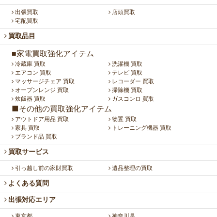
出張買取
店頭買取
宅配買取
買取品目
■家電買取強化アイテム
冷蔵庫 買取
洗濯機 買取
エアコン 買取
テレビ 買取
マッサージチェア 買取
レコーダー 買取
オーブンレンジ 買取
掃除機 買取
炊飯器 買取
ガスコンロ 買取
■その他の買取強化アイテム
アウトドア用品 買取
物置 買取
家具 買取
トレーニング機器 買取
ブランド品 買取
買取サービス
引っ越し前の家財買取
遺品整理の買取
よくある質問
出張対応エリア
東京都
神奈川県