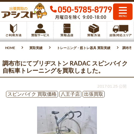
HOME
買取実績
トレーニング・筋トレ器具 買取実績
調布市
調布市にてブリヂストン RADAC スピンバイク
自転車トレーニングを買取しました。
2017.01.25 公開
スピンバイク 買取価格
八王子店
出張買取