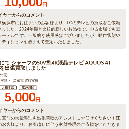
10,000
円
イヤーからのコメント
県横浜市にお住まいのお客様より、LGのテレビの買取をご依頼
きました。2024年製と比較的新しいお品物で、中古市場でも需
るモデルです。一般的な使用感はございましたが、動作状態や
ンディションを踏まえて査定いたしました。
て シャープの50V型4K液晶テレビ AQUOS 4T-
1 を出張買取しました
7 公開
取実績
家電 買取実績
大和本店
江戸川区
5,000
円
イヤーからのコメント
し直前の大量整理も出張買取のアシストにお任せください！江
のお客様より、お引越しに伴う家財整理のご依頼をいただきま