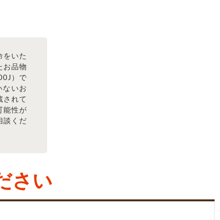
命をいた
たお品物
00J）で
いないお
蔵されて
可能性が
相談くだ
ださい