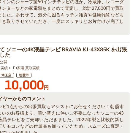
メインのシャープ製50インチテレビのほか、冷蔵庫、レコーダ
リンターなどの家電類をまとめて査定し、総計27,000円で買取
ました。あわせて、処分に困るキッチン雑貨や健康雑貨なども
引き取りさせていただき、一度にスッキリとお片付けが完了し
。
 ソニーの4K液晶テレビ BRAVIA KJ-43X85K を出張
した
5 公開
取実績
家電 買取実績
埼玉店
朝霞市
10,000
円
イヤーからのコメント
レビ1点からの出張買取もアシストにお任せください！朝霞市
まいのお客様より、買い替えに伴いご不要になったソニーの43
液晶テレビをご売却いただきました。2022年製と比較的新し
正リモコンなどの付属品も揃っていたため、スムーズに査定・
せていただきました。