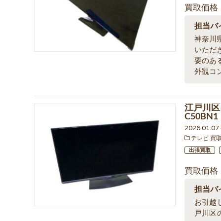
買取価格
担当バ
神奈川
いただ
要のあ
外観コ
江戸川区に
C50BN
2026.01.0
テレビ 買
出張買取
買取価格
担当バ
お引越
戸川区