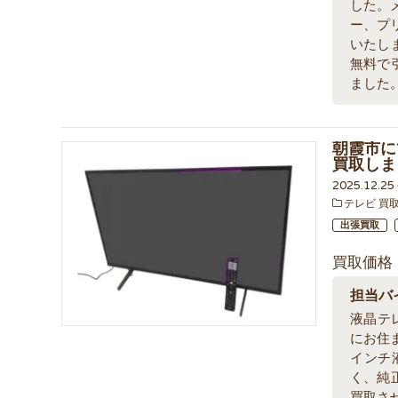
した。
ー、プ
いたし
無料で
ました
朝霞市にて
買取しま
2025.12.2
テレビ 買
出張買取
買取価格
担当バ
液晶テ
にお住
インチ
く、純
買取さ