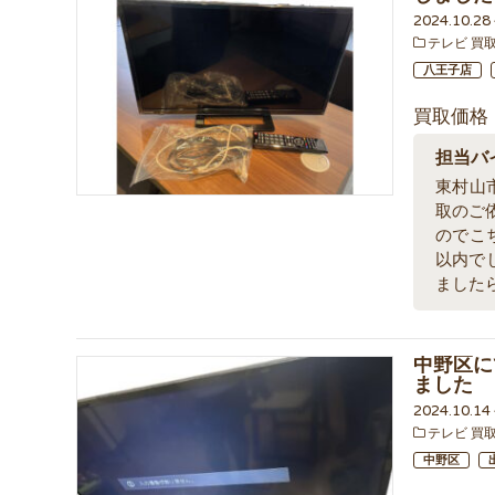
2024.10.2
テレビ 買
八王子店
買取価格
担当バ
東村山市
取のご
のでこ
以内で
ました
中野区にて
ました
2024.10.1
テレビ 買
中野区