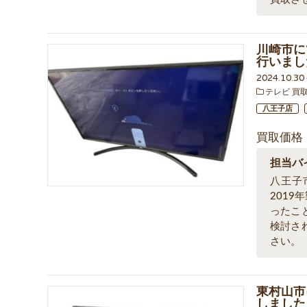
川崎市にて
行いまし
2024.10.3
テレビ 買
八王子店
買取価格
担当バ
八王子
201
ったこ
検討さ
さい。
東村山市
しました