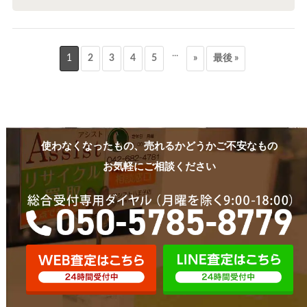
...
1
2
3
4
5
»
最後 »
使わなくなったもの、売れるかどうかご不安なもの
お気軽にご相談ください