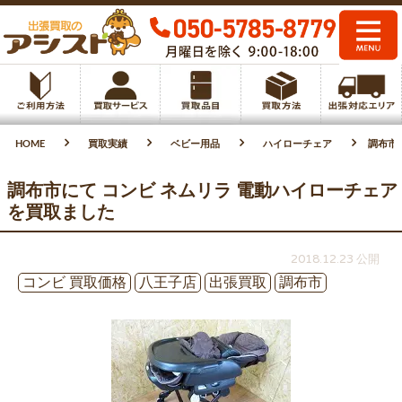
HOME
買取実績
ベビー用品
ハイローチェア
調布市
調布市にて コンビ ネムリラ 電動ハイローチェア
を買取ました
2018.12.23 公開
コンビ 買取価格
八王子店
出張買取
調布市