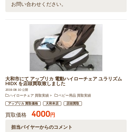
お問い合わせください。
大和市にて アップリカ 電動ハイローチェア ユラリズム
HIDX を店頭買取致しました
2019.08.10 公開
ハイローチェア 買取実績
ベビー用品 買取実績
アップリカ 買取価格
大和本店
店頭買取
4000
買取価格
円
担当バイヤーからのコメント