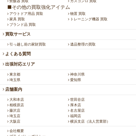
炊飯器 買取
ガスコンロ 買取
■その他の買取強化アイテム
アウトドア用品 買取
物置 買取
家具 買取
トレーニング機器 買取
ブランド品 買取
買取サービス
引っ越し前の家財買取
遺品整理の買取
よくある質問
出張対応エリア
東京都
神奈川県
埼玉県
愛知県
店舗案内
大和本店
世田谷店
相模原店
厚木店
藤沢店
名古屋店
埼玉店
福岡店
大阪店
横浜支店（法人営業部）
会社概要