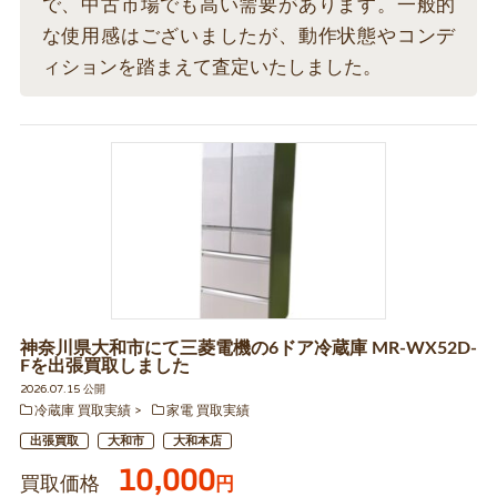
で、中古市場でも高い需要があります。一般的
な使用感はございましたが、動作状態やコンデ
ィションを踏まえて査定いたしました。
神奈川県大和市にて三菱電機の6ドア冷蔵庫 MR-WX52D-
Fを出張買取しました
2026.07.15 公開
冷蔵庫 買取実績
家電 買取実績
出張買取
大和市
大和本店
10,000
買取価格
円