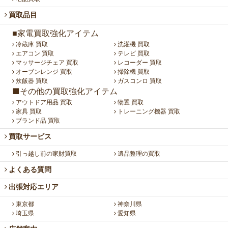
買取品目
■家電買取強化アイテム
冷蔵庫 買取
洗濯機 買取
エアコン 買取
テレビ 買取
マッサージチェア 買取
レコーダー 買取
オーブンレンジ 買取
掃除機 買取
炊飯器 買取
ガスコンロ 買取
■その他の買取強化アイテム
アウトドア用品 買取
物置 買取
家具 買取
トレーニング機器 買取
ブランド品 買取
買取サービス
引っ越し前の家財買取
遺品整理の買取
よくある質問
出張対応エリア
東京都
神奈川県
埼玉県
愛知県