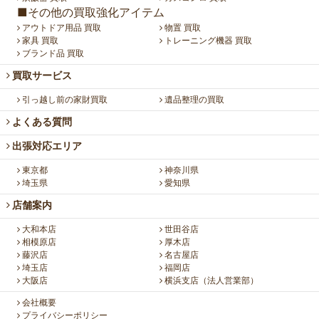
■その他の買取強化アイテム
アウトドア用品 買取
物置 買取
家具 買取
トレーニング機器 買取
ブランド品 買取
買取サービス
引っ越し前の家財買取
遺品整理の買取
よくある質問
出張対応エリア
東京都
神奈川県
埼玉県
愛知県
店舗案内
大和本店
世田谷店
相模原店
厚木店
藤沢店
名古屋店
埼玉店
福岡店
大阪店
横浜支店（法人営業部）
会社概要
プライバシーポリシー