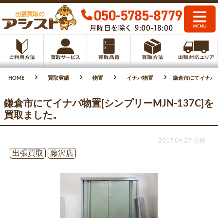
HOME
買取実績
物置
イナバ物置
鎌倉市にてイナバ物
鎌倉市にてイナバ物置[シンプリーMJN-137C]を
買取ました。
2017.04.27 公開
出張買取
藤沢店