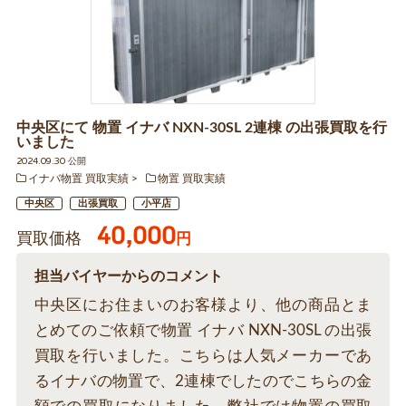
中央区にて 物置 イナバ NXN-30SL 2連棟 の出張買取を行
いました
2024.09.30 公開
イナバ物置 買取実績
物置 買取実績
中央区
出張買取
小平店
40,000
買取価格
円
担当バイヤーからのコメント
中央区にお住まいのお客様より、他の商品とま
とめてのご依頼で物置 イナバ NXN-30SL の出張
買取を行いました。こちらは人気メーカーであ
るイナバの物置で、2連棟でしたのでこちらの金