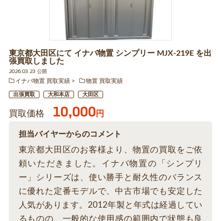
東京都大田区にて イナバ物置 シンプリー MJX-219E を出
張買取しました
2026.03.23 公開
イナバ物置 買取実績
物置 買取実績
出張買取
大和本店
大田区
10,000
買取価格
円
担当バイヤーからのコメント
東京都大田区のお客様より、物置の買取をご依
頼いただきました。イナバ物置の「シンプリ
ー」シリーズは、使い勝手と耐久性のバランス
に優れた定番モデルで、中古市場でも安定した
人気があります。2012年製と年式は経過してい
るものの、一般的な使用感の範囲内で状態も良