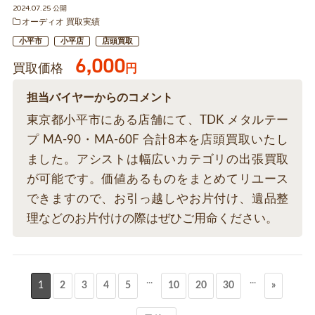
2024.07.25 公開
オーディオ 買取実績
小平市
小平店
店頭買取
6,000
買取価格
円
担当バイヤーからのコメント
東京都小平市にある店舗にて、TDK メタルテー
プ MA-90・MA-60F 合計8本を店頭買取いたし
ました。アシストは幅広いカテゴリの出張買取
が可能です。価値あるものをまとめてリユース
できますので、お引っ越しやお片付け、遺品整
理などのお片付けの際はぜひご用命ください。
...
...
1
2
3
4
5
10
20
30
»