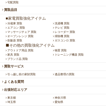
宅配買取
買取品目
■家電買取強化アイテム
冷蔵庫 買取
洗濯機 買取
エアコン 買取
テレビ 買取
マッサージチェア 買取
レコーダー 買取
オーブンレンジ 買取
掃除機 買取
炊飯器 買取
ガスコンロ 買取
■その他の買取強化アイテム
アウトドア用品 買取
物置 買取
家具 買取
トレーニング機器 買取
ブランド品 買取
買取サービス
引っ越し前の家財買取
遺品整理の買取
よくある質問
出張対応エリア
東京都
神奈川県
埼玉県
愛知県