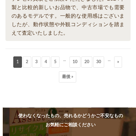
製と比較的新しいお品物で、中古市場でも需要
のあるモデルです。一般的な使用感はございま
したが、動作状態や外観コンディションを踏ま
えて査定いたしました。
...
...
1
2
3
4
5
10
20
30
»
最後 »
使わなくなったもの、売れるかどうかご不安なもの
お気軽にご相談ください