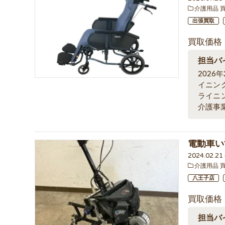
介護用品 
出張買取
買取価格
担当バ
202
イニン
ライニ
介護事
電動車い
2024.02.2
介護用品 
八王子店
買取価格
担当バ