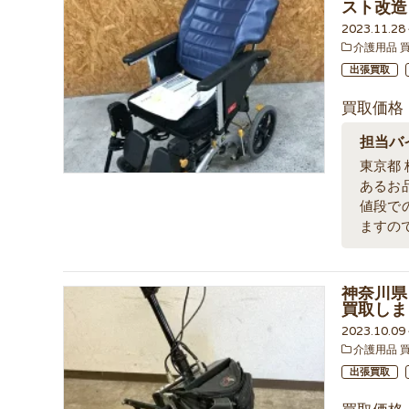
スト改造
2023.11.2
介護用品 
出張買取
買取価格
担当バ
東京都
あるお
値段で
ますの
神奈川県
買取しま
2023.10.0
介護用品 
出張買取