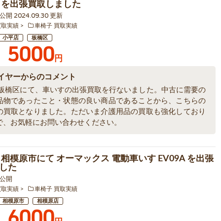
 を出張買取しました
8 公開 2024.09.30 更新
買取実績
車椅子 買取実績
小平店
板橋区
5000
円
イヤーからのコメント
 板橋区にて、車いすの出張買取を行ないました。中古に需要の
品物であったこと・状態の良い商品であることから、こちらの
の買取となりました。ただいま介護用品の買取も強化しており
で、お気軽にお問い合わせください。
 相模原市にて オーマックス 電動車いす EV09A を出張
した
9 公開
買取実績
車椅子 買取実績
相模原市
相模原店
6000