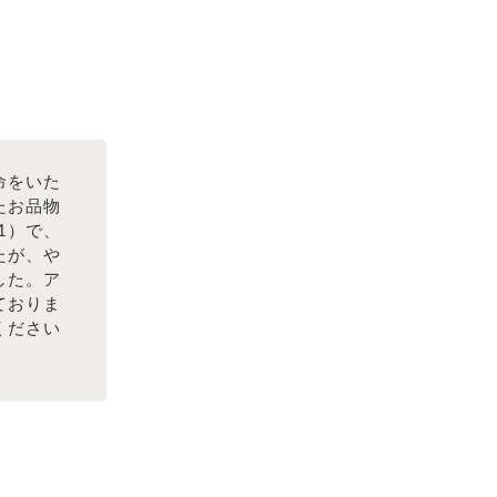
命をいた
たお品物
1）で、
たが、や
した。ア
ておりま
ください