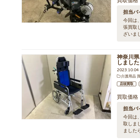
買取価格
担当バ
今回は、
張買取
ざいま
神奈川県 
しました
2023.10.0
介護用品 
店頭買取
買取価格
担当バ
今回は、
取しま
ました